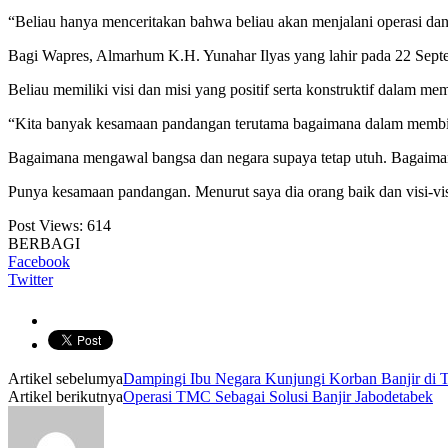
“Beliau hanya menceritakan bahwa beliau akan menjalani operasi dan 
Bagi Wapres, Almarhum K.H. Yunahar Ilyas yang lahir pada 22 Septem
Beliau memiliki visi dan misi yang positif serta konstruktif dalam 
“Kita banyak kesamaan pandangan terutama bagaimana dalam membi
Bagaimana mengawal bangsa dan negara supaya tetap utuh. Bagaima
Punya kesamaan pandangan. Menurut saya dia orang baik dan visi-visi
Post Views:
614
BERBAGI
Facebook
Twitter
Artikel sebelumya
Dampingi Ibu Negara Kunjungi Korban Banjir di 
Artikel berikutnya
Operasi TMC Sebagai Solusi Banjir Jabodetabek