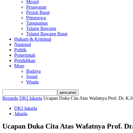
Mesuji
Pesawaran
Pesisir Barat
Pringsewu
Tanggamus
Tulang Bawang
Tulang Bawang Barat
Hukum & Kriminal
Nasional
Politik
Pemerintah
Pendidikan
More
Budaya
Sosial
Wisata
Beranda
DKI Jakarta
Ucapan Duka Cita Atas Wafatnya Prof. Dr. K.H
DKI Jakarta
Jakarta
Ucapan Duka Cita Atas Wafatnya Prof. Dr.