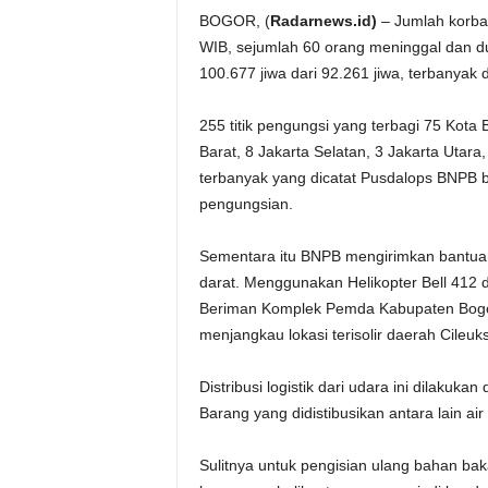
BOGOR, (
Radarnews.id)
– Jumlah korban
WIB, sejumlah 60 orang meninggal dan d
100.677 jiwa dari 92.261 jiwa, terbanya
255 titik pengungsi yang terbagi 75 Kota 
Barat, 8 Jakarta Selatan, 3 Jakarta Utar
terbanyak yang dicatat Pusdalops BNPB be
pengungsian.
Sementara itu BNPB mengirimkan bantuan k
darat. Menggunakan Helikopter Bell 412
Beriman Komplek Pemda Kabupaten Bogor 
menjangkau lokasi terisolir daerah Cileu
Distribusi logistik dari udara ini dilakuka
Barang yang didistibusikan antara lain ai
Sulitnya untuk pengisian ulang bahan bak