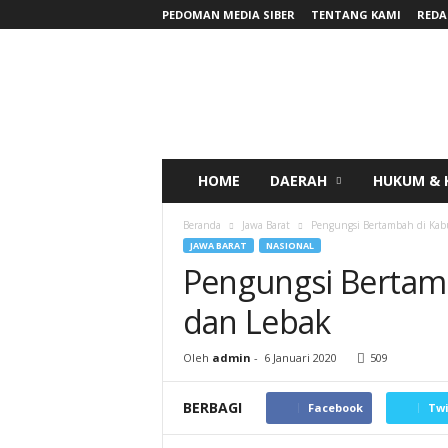
PEDOMAN MEDIA SIBER
TENTANG KAMI
REDA
RadarNews
HOME
DAERAH
HUKUM & 
Beranda
Jawa Barat
Pengungsi Bertambah di Kab
JAWA BARAT
NASIONAL
Pengungsi Bertam
dan Lebak
Oleh
admin
-
6 Januari 2020
509
BERBAGI
Facebook
Twi