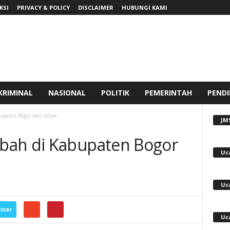
KSI
PRIVACY & POLICY
DISCLAIMER
HUBUNGI KAMI
KRIMINAL
NASIONAL
POLITIK
PEMERINTAH
PENDI
upaten Bogor dan Lebak
JM
bah di Kabupaten Bogor
Uc
Uc
tter
Uc