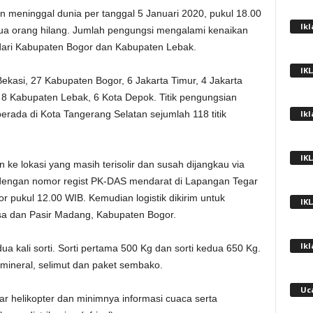
 meninggal dunia per tanggal 5 Januari 2020, pukul 18.00
Ik
ua orang hilang. Jumlah pengungsi mengalami kenaikan
k dari Kabupaten Bogor dan Kabupaten Lebak.
IK
Bekasi, 27 Kabupaten Bogor, 6 Jakarta Timur, 4 Jakarta
a, 8 Kabupaten Lebak, 6 Kota Depok. Titik pengungsian
rada di Kota Tangerang Selatan sejumlah 118 titik
Ik
IK
e lokasi yang masih terisolir dan susah dijangkau via
 dengan nomor regist PK-DAS mendarat di Lapangan Tegar
pukul 12.00 WIB. Kemudian logistik dikirim untuk
IK
ksa dan Pasir Madang, Kabupaten Bogor.
Ik
n dua kali sorti. Sorti pertama 500 Kg dan sorti kedua 650 Kg.
r mineral, selimut dan paket sembako.
Uc
ar helikopter dan minimnya informasi cuaca serta