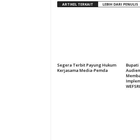
ARTIKEL TERKAIT
LEBIH DARI PENULIS
Segera Terbit Payung Hukum
Bupati
Kerjasama Media-Pemda
Audien
Memba
Implem
WEFSR