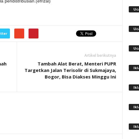
 pendistribusian.(efrizal)
Uc
Uc
tter
Uc
Artikel berikutnya
mah
Tambah Alat Berat, Menteri PUPR
Ik
Targetkan Jalan Terisolir di Sukmajaya,
Bogor, Bisa Diakses Minggu Ini
Ik
Ik
Ik