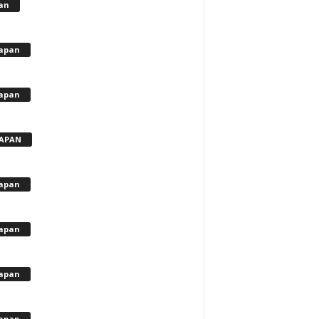
lan
apan
apan
APAN
apan
apan
apan
apan