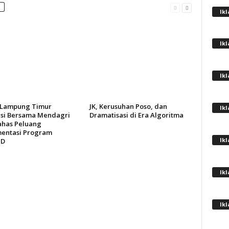
Ik
Ik
Ik
 Lampung Timur
JK, Kerusuhan Poso, dan
Ik
si Bersama Mendagri
Dramatisasi di Era Algoritma
has Peluang
entasi Program
Ik
ID
Ik
Ik