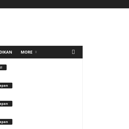
DIKAN
MORE
SI
apan
apan
apan