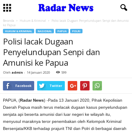
Beranda
Hukum & Kriminal
Polisi lacak Dugaan Penyelundupan Senpi dan Amunisi
ke Papua
HUKUM & KRIMINAL
NASIONAL
PAPUA
POLRI
Polisi lacak Dugaan
Penyelundupan Senpi dan
Amunisi ke Papua
Oleh
admin
-
14 Januari 2020
599
Facebook
Twitter
PAPUA, (
Radar News
) -Pada 13 Januari 2020, Pihak Kepolisian
Daerah Papua masih terus melacak dugaan kasus penyelundupan
senjata api beserta amunisi dari luar negeri ke wilayah itu,
menyusul maraknya teror penembakan oleh Kelompok Kriminal
Bersenjata/KKB terhadap prajurit TNI dan Polri di berbagai daerah