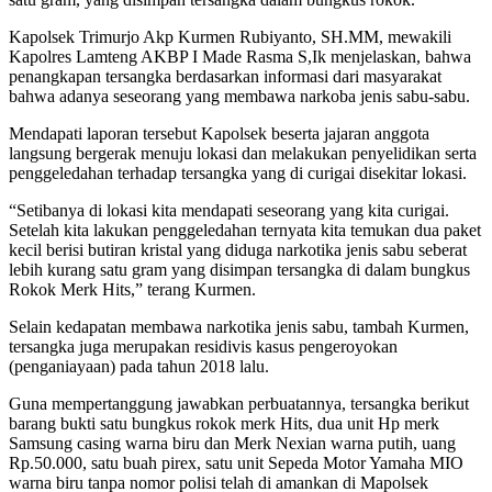
Kapolsek Trimurjo Akp Kurmen Rubiyanto, SH.MM, mewakili
Kapolres Lamteng AKBP I Made Rasma S,Ik menjelaskan, bahwa
penangkapan tersangka berdasarkan informasi dari masyarakat
bahwa adanya seseorang yang membawa narkoba jenis sabu-sabu.
Mendapati laporan tersebut Kapolsek beserta jajaran anggota
langsung bergerak menuju lokasi dan melakukan penyelidikan serta
penggeledahan terhadap tersangka yang di curigai disekitar lokasi.
“Setibanya di lokasi kita mendapati seseorang yang kita curigai.
Setelah kita lakukan penggeledahan ternyata kita temukan dua paket
kecil berisi butiran kristal yang diduga narkotika jenis sabu seberat
lebih kurang satu gram yang disimpan tersangka di dalam bungkus
Rokok Merk Hits,” terang Kurmen.
Selain kedapatan membawa narkotika jenis sabu, tambah Kurmen,
tersangka juga merupakan residivis kasus pengeroyokan
(penganiayaan) pada tahun 2018 lalu.
Guna mempertanggung jawabkan perbuatannya, tersangka berikut
barang bukti satu bungkus rokok merk Hits, dua unit Hp merk
Samsung casing warna biru dan Merk Nexian warna putih, uang
Rp.50.000, satu buah pirex, satu unit Sepeda Motor Yamaha MIO
warna biru tanpa nomor polisi telah di amankan di Mapolsek