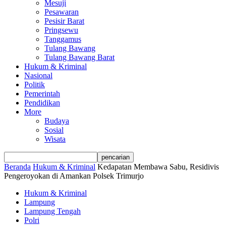
Mesuji
Pesawaran
Pesisir Barat
Pringsewu
Tanggamus
Tulang Bawang
Tulang Bawang Barat
Hukum & Kriminal
Nasional
Politik
Pemerintah
Pendidikan
More
Budaya
Sosial
Wisata
Beranda
Hukum & Kriminal
Kedapatan Membawa Sabu, Residivis
Pengeroyokan di Amankan Polsek Trimurjo
Hukum & Kriminal
Lampung
Lampung Tengah
Polri