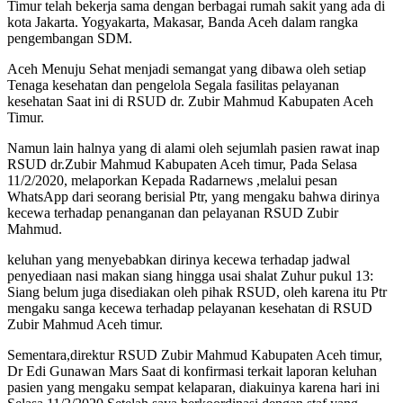
Timur telah bekerja sama dengan berbagai rumah sakit yang ada di
kota Jakarta. Yogyakarta, Makasar, Banda Aceh dalam rangka
pengembangan SDM.
Aceh Menuju Sehat menjadi semangat yang dibawa oleh setiap
Tenaga kesehatan dan pengelola Segala fasilitas pelayanan
kesehatan Saat ini di RSUD dr. Zubir Mahmud Kabupaten Aceh
Timur.
Namun lain halnya yang di alami oleh sejumlah pasien rawat inap
RSUD dr.Zubir Mahmud Kabupaten Aceh timur, Pada Selasa
11/2/2020, melaporkan Kepada Radarnews ,melalui pesan
WhatsApp dari seorang berisial Ptr, yang mengaku bahwa dirinya
kecewa terhadap penanganan dan pelayanan RSUD Zubir
Mahmud.
keluhan yang menyebabkan dirinya kecewa terhadap jadwal
penyediaan nasi makan siang hingga usai shalat Zuhur pukul 13:
Siang belum juga disediakan oleh pihak RSUD, oleh karena itu Ptr
mengaku sanga kecewa terhadap pelayanan kesehatan di RSUD
Zubir Mahmud Aceh timur.
Sementara,direktur RSUD Zubir Mahmud Kabupaten Aceh timur,
Dr Edi Gunawan Mars Saat di konfirmasi terkait laporan keluhan
pasien yang mengaku sempat kelaparan, diakuinya karena hari ini