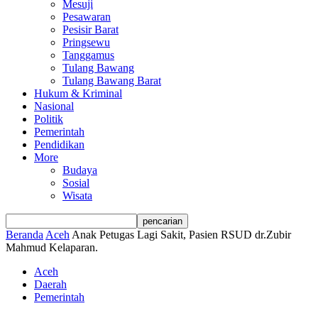
Mesuji
Pesawaran
Pesisir Barat
Pringsewu
Tanggamus
Tulang Bawang
Tulang Bawang Barat
Hukum & Kriminal
Nasional
Politik
Pemerintah
Pendidikan
More
Budaya
Sosial
Wisata
Beranda
Aceh
Anak Petugas Lagi Sakit, Pasien RSUD dr.Zubir
Mahmud Kelaparan.
Aceh
Daerah
Pemerintah