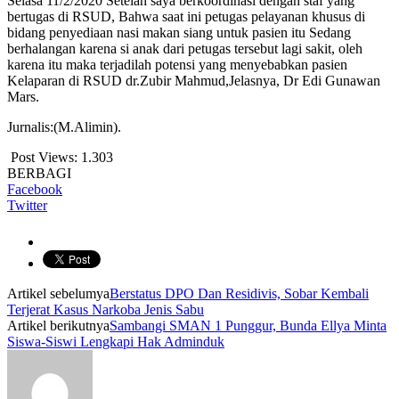
Selasa 11/2/2020 Setelah saya berkoordinasi dengan staf yang
bertugas di RSUD, Bahwa saat ini petugas pelayanan khusus di
bidang penyediaan nasi makan siang untuk pasien itu Sedang
berhalangan karena si anak dari petugas tersebut lagi sakit, oleh
karena itu maka terjadilah potensi yang menyebabkan pasien
Kelaparan di RSUD dr.Zubir Mahmud,Jelasnya, Dr Edi Gunawan
Mars.
Jurnalis:(M.Alimin).
Post Views:
1.303
BERBAGI
Facebook
Twitter
Artikel sebelumya
Berstatus DPO Dan Residivis, Sobar Kembali
Terjerat Kasus Narkoba Jenis Sabu
Artikel berikutnya
Sambangi SMAN 1 Punggur, Bunda Ellya Minta
Siswa-Siswi Lengkapi Hak Adminduk