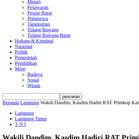
Mesuji
Pesawaran
Pesisir Barat
Pringsewu
Tanggamus
Tulang Bawang
Tulang Bawang Barat
Hukum & Kriminal
Nasional
Politik
Pemerintah
Pendidikan
More
Budaya
Sosial
Wisata
Beranda
Lampung
Wakili Dandim, Kasdim Hadiri RAT Primkop Kar
Lampung
Lampung Timur
T N I
Wakili Dandim, Kasdim Hadiri RAT Prim