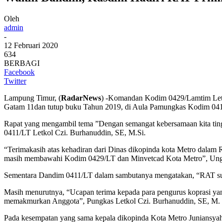
Oleh
admin
-
12 Februari 2020
634
BERBAGI
Facebook
Twitter
Lampung Timur, (
RadarNews
) -Komandan Kodim 0429/Lamtim Let
Gatam 11dan tutup buku Tahun 2019, di Aula Pamungkas Kodim 041
Rapat yang mengambil tema ”Dengan semangat kebersamaan kita ting
0411/LT Letkol Czi. Burhanuddin, SE, M.Si.
“Terimakasih atas kehadiran dari Dinas dikopinda kota Metro dala
masih membawahi Kodim 0429/LT dan Minvetcad Kota Metro”, Ungkap
Sementara Dandim 0411/LT dalam sambutanya mengatakan, “RAT suat
Masih menurutnya, “Ucapan terima kepada para pengurus koprasi yan
memakmurkan Anggota”, Pungkas Letkol Czi. Burhanuddin, SE, M. 
Pada kesempatan yang sama kepala dikopinda Kota Metro Juniansyah 