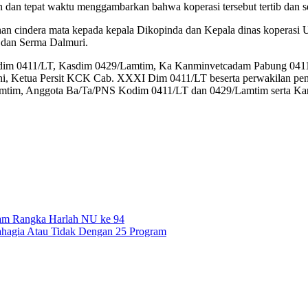
 dan tepat waktu menggambarkan bahwa koperasi tersebut tertib dan se
ahan cindera mata kepada kepala Dikopinda dan Kepala dinas koperas
i dan Serma Dalmuri.
sdim 0411/LT, Kasdim 0429/Lamtim, Ka Kanminvetcadam Pabung 0411
i, Ketua Persit KCK Cab. XXXI Dim 0411/LT beserta perwakilan peng
tim, Anggota Ba/Ta/PNS Kodim 0411/LT dan 0429/Lamtim serta Kanm
lam Rangka Harlah NU ke 94
ahagia Atau Tidak Dengan 25 Program