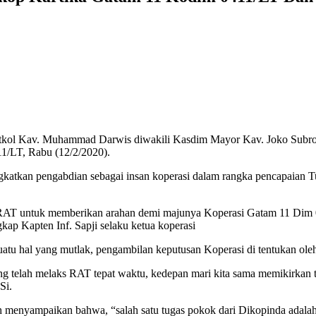
kol Kav. Muhammad Darwis diwakili Kasdim Mayor Kav. Joko Subrot
1/LT, Rabu (12/2/2020).
katkan pengabdian sebagai insan koperasi dalam rangka pencapaian T
m RAT untuk memberikan arahan demi majunya Koperasi Gatam 11 Dim 
 Kapten Inf. Sapji selaku ketua koperasi
u hal yang mutlak, pengambilan keputusan Koperasi di tentukan oleh
g telah melaks RAT tepat waktu, kedepan mari kita sama memikirkan t
Si.
menyampaikan bahwa, “salah satu tugas pokok dari Dikopinda adalah m