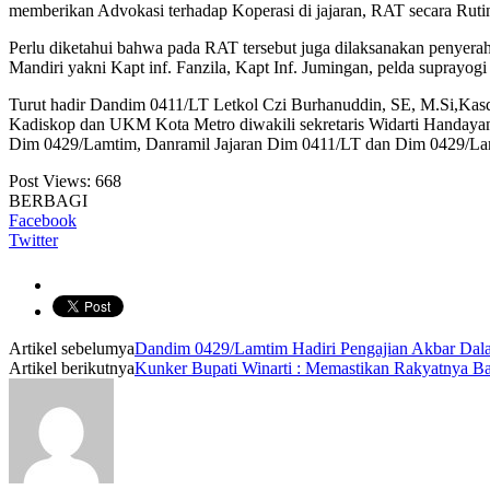
memberikan Advokasi terhadap Koperasi di jajaran, RAT secara Rutin
Perlu diketahui bahwa pada RAT tersebut juga dilaksanakan penyer
Mandiri yakni Kapt inf. Fanzila, Kapt Inf. Jumingan, pelda suprayog
Turut hadir Dandim 0411/LT Letkol Czi Burhanuddin, SE, M.Si,Ka
Kadiskop dan UKM Kota Metro diwakili sekretaris Widarti Handayan
Dim 0429/Lamtim, Danramil Jajaran Dim 0411/LT dan Dim 0429/Lam
Post Views:
668
BERBAGI
Facebook
Twitter
Artikel sebelumya
Dandim 0429/Lamtim Hadiri Pengajian Akbar Da
Artikel berikutnya
Kunker Bupati Winarti : Memastikan Rakyatnya B