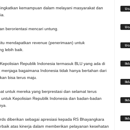
eningkatkan kemampuan dalam melayani masyarakat dan
Uc
ia.
Uc
 berorientasi mencari untung.
itu mendapatkan revenue (penerimaan) untuk
Uc
g lebih baik.
Ik
i Kepolisian Republik Indonesia termasuk BLU yang ada di
ut menjaga bagaimana Indonesia tidak hanya bertahan dari
kan bisa terus maju.
Ik
at untuk mereka yang berprestasi dan selamat terus
 untuk Kepolisian Republik Indonesia dan badan-badan
Ik
nya.
Ik
ds diberikan sebagai apresiasi kepada RS Bhayangkara
 terbaik atas kinerja dalam memberikan pelayanan kesehatan