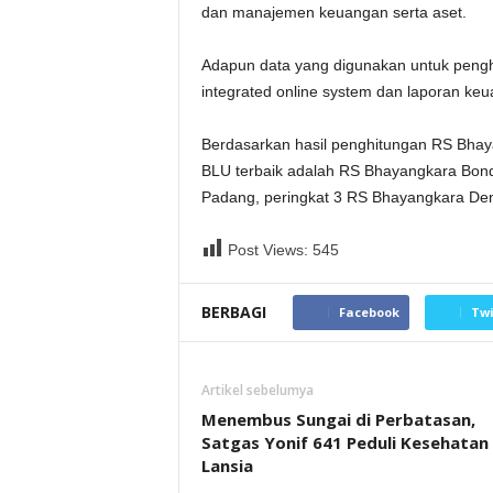
dan manajemen keuangan serta aset.
Adapun data yang digunakan untuk penghit
integrated online system dan laporan ke
Berdasarkan hasil penghitungan RS Bhayan
BLU terbaik adalah RS Bhayangkara Bond
Padang, peringkat 3 RS Bhayangkara Denp
Post Views:
545
BERBAGI
Facebook
Twi
Artikel sebelumya
Menembus Sungai di Perbatasan,
Satgas Yonif 641 Peduli Kesehatan
Lansia