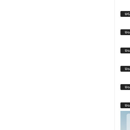
UC
Uc
Uc
Uc
Uc
Uc