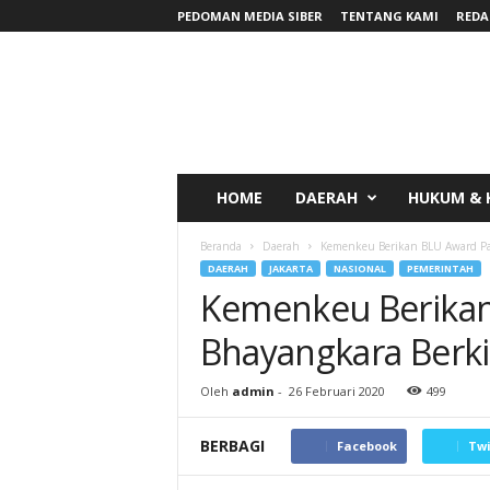
PEDOMAN MEDIA SIBER
TENTANG KAMI
REDA
RadarNews
HOME
DAERAH
HUKUM & 
Beranda
Daerah
Kemenkeu Berikan BLU Award Pad
DAERAH
JAKARTA
NASIONAL
PEMERINTAH
Kemenkeu Berikan
Bhayangkara Berki
Oleh
admin
-
26 Februari 2020
499
BERBAGI
Facebook
Twi