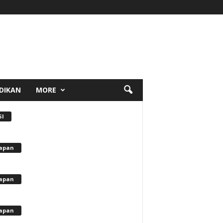
DIKAN
MORE
SI
apan
apan
apan