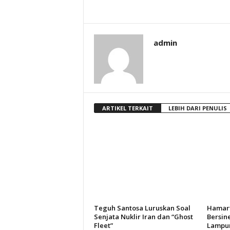
admin
ARTIKEL TERKAIT
LEBIH DARI PENULIS
Teguh Santosa Luruskan Soal
Hamart
Senjata Nuklir Iran dan “Ghost
Bersin
Fleet”
Lampun