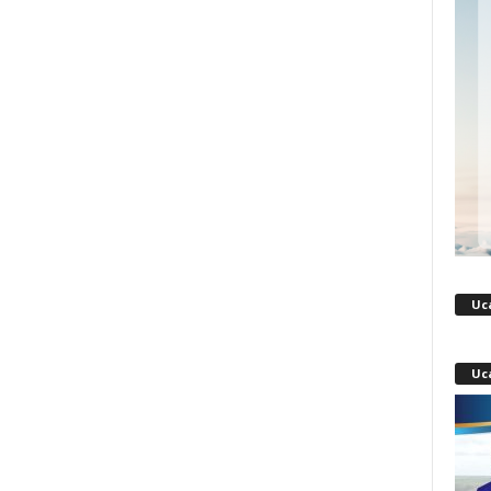
Uc
Uc