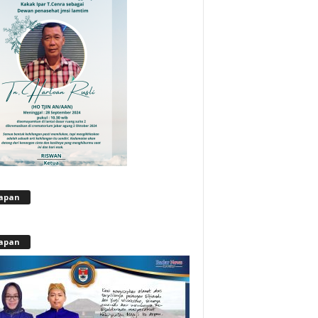
apan
apan