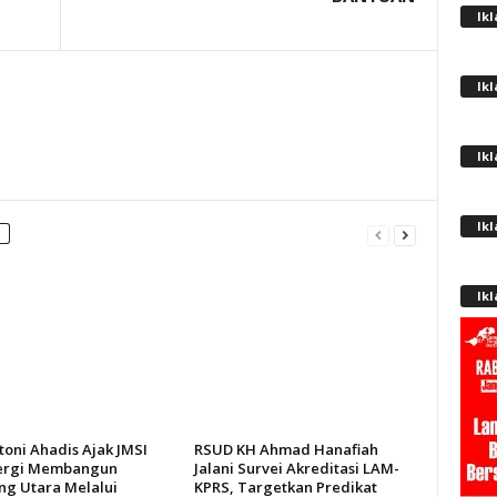
Ik
Ik
Ik
Ik
Ik
oni Ahadis Ajak JMSI
RSUD KH Ahmad Hanafiah
ergi Membangun
Jalani Survei Akreditasi LAM-
g Utara Melalui
KPRS, Targetkan Predikat