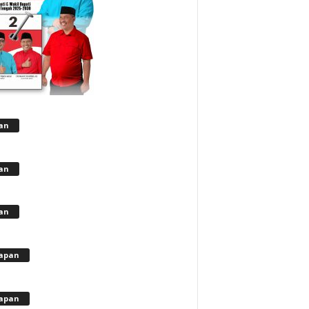
lan
lan
lan
apan
apan