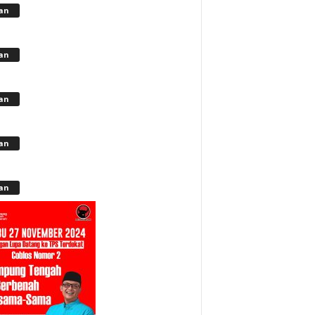
lan
lan
lan
lan
lan