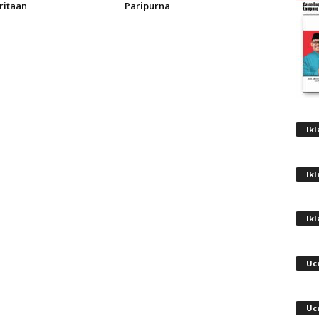
itaan
Paripurna
Ik
Ik
Ik
Uc
Uc