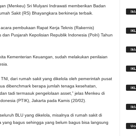
gan (Menkeu) Sri Mulyani Indrawati memberikan Badan
Ik
h Sakit (RS) Bhayangkara berkinerja terbaik.
acara pembukaan Rapat Kerja Teknis (Rakernis)
IK
dan Pusjarah Kepolisian Republik Indonesia (Polri) Tahun
Ik
kita Kementerian Keuangan, sudah melakukan penilaian
esia.
IK
i TNI, dari rumah sakit yang dikelola oleh pemerintah pusat
ua dibenchmark berapa jumlah tenaga kesehatan,
IK
dan tadi termasuk pengelolaan asset,” jelas Menkeu di
ndonesia (PTIK), Jakarta pada Kamis (20/02).
Ik
luruh BLU yang dikelola, misalnya di rumah sakit di
na yang bagus sehingga yang belum bagus bisa langsung
Uc