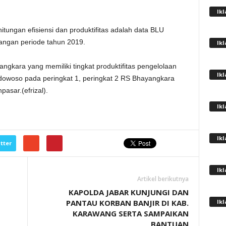
Ik
ungan efisiensi dan produktifitas adalah data BLU
uangan periode tahun 2019.
Ik
gkara yang memiliki tingkat produktifitas pengelolaan
Ik
owoso pada peringkat 1, peringkat 2 RS Bhayangkara
asar.(efrizal).
Ik
Ik
tter
Ik
Artikel berikutnya
KAPOLDA JABAR KUNJUNGI DAN
PANTAU KORBAN BANJIR DI KAB.
Ik
KARAWANG SERTA SAMPAIKAN
BANTUAN