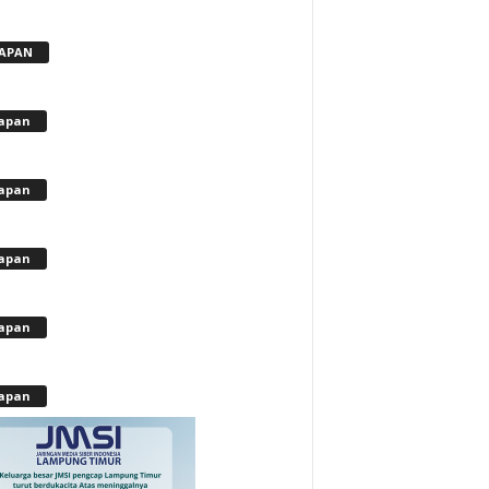
APAN
apan
apan
apan
apan
apan