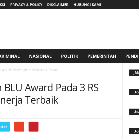
KSI
PRIVACY & POLICY
DISCLAIMER
HUBUNGI KAMI
KRIMINAL
NASIONAL
POLITIK
PEMERINTAH
PENDI
a 3 RS Bhayangkara Berkinerja Terbaik
JM
 BLU Award Pada 3 RS
Uc
nerja Terbaik
Uc
tter
Uc