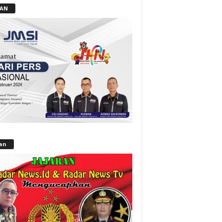
LAN
lan