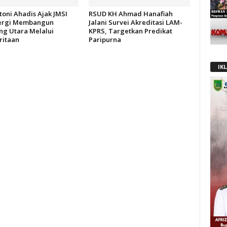
oni Ahadis Ajak JMSI
RSUD KH Ahmad Hanafiah
ergi Membangun
Jalani Survei Akreditasi LAM-
g Utara Melalui
KPRS, Targetkan Predikat
itaan
Paripurna
IK