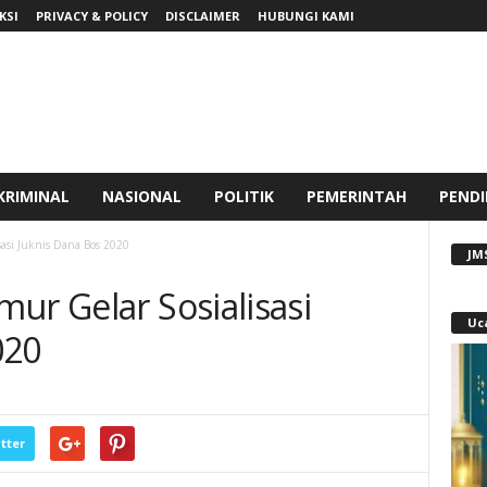
KSI
PRIVACY & POLICY
DISCLAIMER
HUBUNGI KAMI
KRIMINAL
NASIONAL
POLITIK
PEMERINTAH
PENDI
sasi Juknis Dana Bos 2020
JM
ur Gelar Sosialisasi
Uc
020
tter