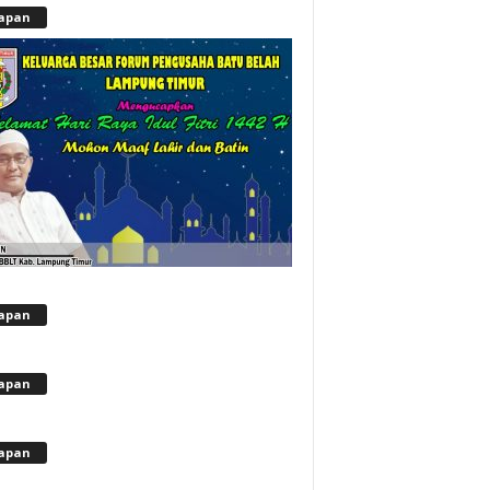
apan
apan
apan
apan