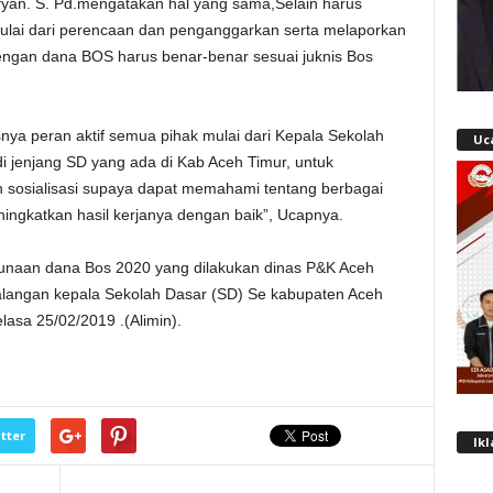
fyan. S. Pd.mengatakan hal yang sama,Selain harus
ai dari perencaan dan penganggarkan serta melaporkan
dengan dana BOS harus benar-benar sesuai juknis Bos
snya peran aktif semua pihak mulai dari Kepala Sekolah
Uc
 jenjang SD yang ada di Kab Aceh Timur, untuk
 sosialisasi supaya dapat memahami tentang berbagai
ingkatkan hasil kerjanya dengan baik”, Ucapnya.
ggunaan dana Bos 2020 yang dilakukan dinas P&K Aceh
i kalangan kepala Sekolah Dasar (SD) Se kabupaten Aceh
lasa 25/02/2019 .(Alimin).
tter
Ik