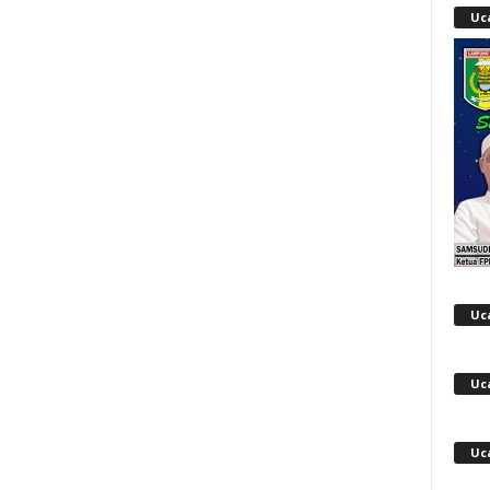
Uc
Uc
Uc
Uc