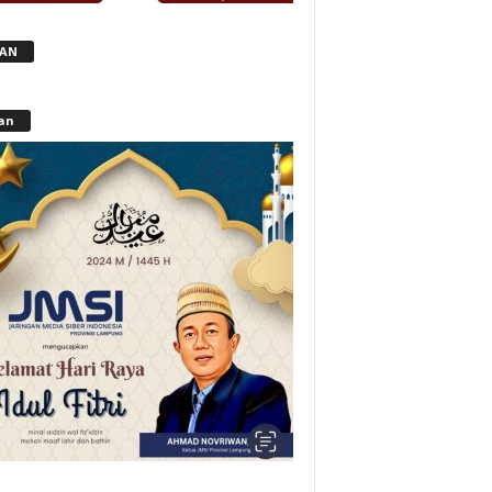
LAN
lan