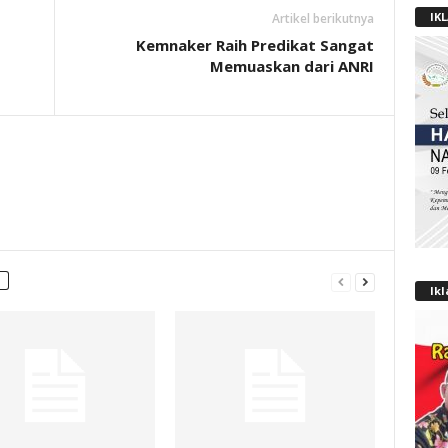
IK
Artikel berikutnya
Kemnaker Raih Predikat Sangat
o
Memuaskan dari ANRI
Ik