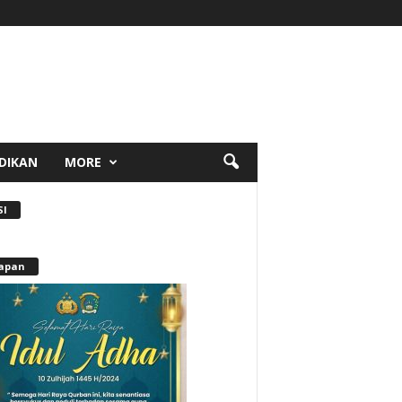
DIKAN
MORE
SI
apan