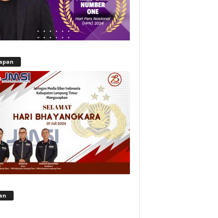
apan
lan