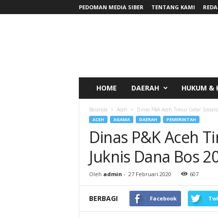
PEDOMAN MEDIA SIBER
TENTANG KAMI
REDA
RadarNews
HOME
DAERAH
HUKUM & 
Beranda
Aceh
Dinas P&K Aceh Timur Gelar Sosiali
ACEH
AGAMA
DAERAH
PEMERINTAH
Dinas P&K Aceh Tim
Juknis Dana Bos 2
Oleh
admin
-
27 Februari 2020
607
BERBAGI
Facebook
Twi