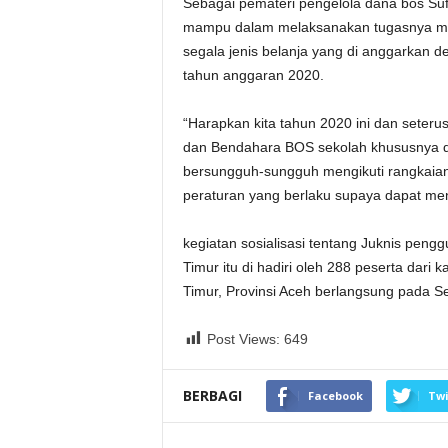
Sebagai pemateri pengelola dana bos Su
mampu dalam melaksanakan tugasnya mul
segala jenis belanja yang di anggarkan 
tahun anggaran 2020.
“Harapkan kita tahun 2020 ini dan seteru
dan Bendahara BOS sekolah khususnya di
bersungguh-sungguh mengikuti rangkaian
peraturan yang berlaku supaya dapat men
kegiatan sosialisasi tentang Juknis pen
Timur itu di hadiri oleh 288 peserta dar
Timur, Provinsi Aceh berlangsung pada Se
Post Views:
649
BERBAGI
Facebook
Twi