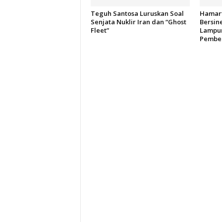
Teguh Santosa Luruskan Soal
Hamart
Senjata Nuklir Iran dan “Ghost
Bersin
Fleet”
Lampun
Pember