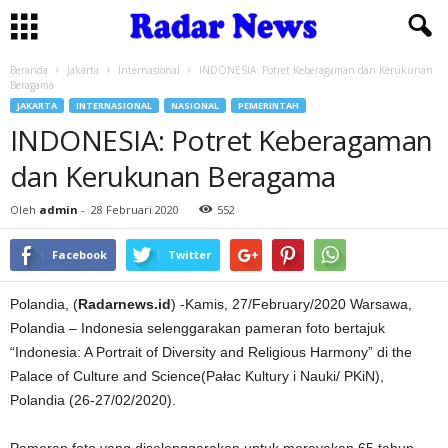
Beranda
Jakarta
Internasional
INDONESIA: Potret Keberagaman dan Kerukunan
Beragama
JAKARTA
INTERNASIONAL
NASIONAL
PEMERINTAH
INDONESIA: Potret Keberagaman
dan Kerukunan Beragama
Oleh
admin
-
28 Februari 2020
552
Facebook
Twitter
Polandia, (
Radarnews.id
) -Kamis, 27/February/2020 ​​Warsawa,
Polandia – Indonesia selenggarakan pameran foto bertajuk
“Indonesia: A Portrait of Diversity and Religious Harmony” di the
Palace of Culture and Science(Pałac Kultury i Nauki/ PKiN),
Polandia (26-27/02/2020).