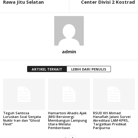
Rawa Jitu Selatan
Center Divisi 2 Kostrad
admin
ARTIKEL TERKAIT
LEBIH DARI PENULIS
Teguh Santosa
Hamartoni Ahadis Ajak
RSUD KH Ahmad
Luruskan Soal Senjata
JMSI Bersinergi
Hanafiah Jalani Survei
Nuklir Iran dan “Ghost
Membangun Lampung
Akreditasi LAM-KPRS,
Fleet”
Utara Melalui
Targetkan Predikat
Pemberitaan
Paripurna