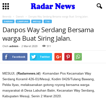
Beranda
Daerah
Danpos Way Serdang Bersama warga Buat Siring Jalan.
DAERAH
LAMPUNG
MESUJI
T N I
Danpos Way Serdang Bersama
warga Buat Siring Jalan.
Oleh
admin
-
2 Maret 2020
511
Facebook
Twitter
MESUJI, (
Radarnews.id
) -Komandan Pos Kecamatan Way
Serdang Koramil 426-01/Mesuji, Kodim 0426/Tulang Bawang,
Pelda Ilyas, melaksanakan gotong royong bersama warga
masyarakat di Desa Labuhan Batin, Kecanatan Way Serdang,
Kabupaten Mesuji, Senin 2 Maret 2020.