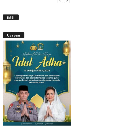
JMSI
Ucapan