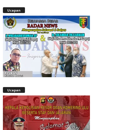
Ucapan
Ucapan