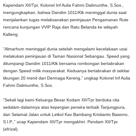
Kapendam XII/Tpr, Kolonel Inf Aulia Fahmi Dalimunthe, S.Sos.,
mengungkapkan, bahwa Dandim 1011/Klk meninggal dunia saat
menjalankan tugas melaksanakan peninjauan Pengamanan Rute
rencana kunjungan VVIP Raja dan Ratu Belanda ke wilayah
Kalteng.
“Almarhum meninggal dunia setelah mengalami kecelakaan usai
melakukan peninjauan di Taman Nasional Sebangau. Speed yang
ditumpangi Dandim 1011/Klk bersama rombongan bertabrakan
dengan Speed milik masyarakat. Keduanya bertabrakan di sekitar
tikungan 20 menit dari Dermaga Kereng,” ungkap Kolonel Inf Aulia
Fahmi Dalimunthe, S.Sos.
“Sekali lagi kami Keluarga Besar Kodam XII/Tpr berduka cita
sedalam-dalamnya atas kepergian perwira terbaik Tanjungpura,
dan Selamat Jalan untuk Letkol Kav Bambang Kristianto Bawono,
S.I.P.,” ucap Kapendam XII/Tpr mengakhiri. Pendam XII/Tpr.
(efrizal).