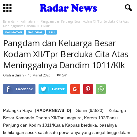
Beranda
Kalimatan
Pangdam dan Keluarga Besar Kodam XII/Tpr Berduka Cita Atas
Meninggalnya Dandim 1011/Klk
KALIMATAN
NASIONAL
T N I
Pangdam dan Keluarga Besar
Kodam XII/Tpr Berduka Cita Atas
Meninggalnya Dandim 1011/Klk
Oleh
admin
-
10 Maret 2020
541
Facebook
Twitter
Palangka Raya, (
RADARNEWS ID)
– Senin (9/3/20) – Keluarga
Besar Komando Daerah XII/Tanjungpura, Korem 102/Panju
Panjung dan Kodim 1011/Kuala Kapuas berduka, pasalnya
kehilangan sosok salah satu perwiranya yang sangat tinggi dalam