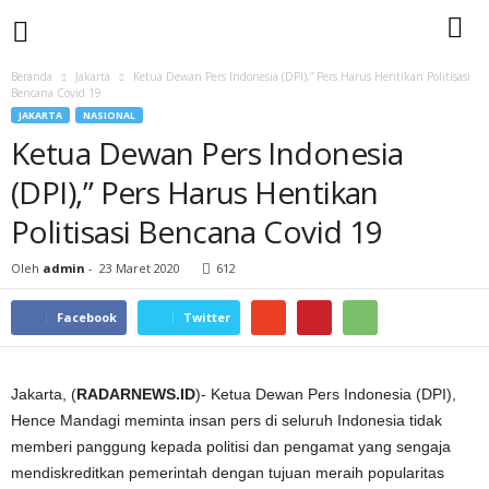
Beranda
Jakarta
Ketua Dewan Pers Indonesia (DPI),” Pers Harus Hentikan Politisasi
Bencana Covid 19
JAKARTA
NASIONAL
Ketua Dewan Pers Indonesia
(DPI),” Pers Harus Hentikan
Politisasi Bencana Covid 19
Oleh
admin
-
23 Maret 2020
612
Facebook
Twitter
Jakarta, (
RADARNEWS.ID
)- Ketua Dewan Pers Indonesia (DPI),
Hence Mandagi meminta insan pers di seluruh Indonesia tidak
memberi panggung kepada politisi dan pengamat yang sengaja
mendiskreditkan pemerintah dengan tujuan meraih popularitas