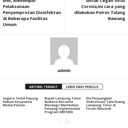
MM, Memimpin
untuk Cegah Virus
Pelaksanaan
Corona,ini cara yang
Penyemprotan Disinfektan
dilakukan Polres Tulang
di Beberapa Fasilitas
Bawang
Umum
admin
ARTIKEL TERKAIT
LEBIH DARI PENULIS
Segera Terbit Payung
Bupati Lampung Timur
Ela Perjuangkan
Hukum Kerjasama
Audiensi Bersama
Sinkronisasi Tata Ruang
Media-Pemda
Mendagri Membahas
Lampung Timur di
Peluang Implementasi
Forum Nasional
Program WEFSRID