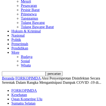
Mesuji
Pesawaran
Pesisir Barat
Pringsewu
Tanggamus
Tulang Bawang
Tulang Bawang Barat
Hukum & Kriminal
Nasional
Politik
Pemerintah
Pendidikan
More
Budaya
Sosial
Wisata
Beranda
FORKOPIMDA
Aksi Penyemprotan Disinfektan Secara
Serentak Dalam Rangka Mengantisipasi Dampak COVID -19 di...
FORKOPIMDA
Kesehatan
Ogan Komering Ulu
Sumatra Selatan