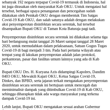
sebanyak 192 negara terpapar Covid-19 termasuk di Indonesia, hal
ini juga dirasakan oleh masyarakat Kab OKU. Untuk mengatasi hal
tersebut, berbagai upaya penanganan dan pencegahan sudah
dilakukan oleh Pemkab OKU dengan membentuk Tim Satgas
Covid-19 Kab OKU, dan salah satunya adalah dengan melakukan
aksi penyemperotan disinfektan secara serentak, hal tersebut
disampaikan Bupati OKU di Taman Kota Baturaja pagi tadi.
Penyemperotan disinfektan secara serentak ini dilakukan selama tiga
hari berlangsung mulai tanggal 26 Maret sampai tanggal 28 Maret
2020, untuk memudahkan dalam pelaksanaan, Satuan Gugus Tugas
Covid-19 di bagi menjadi 3 tim. Pada hari pertama wilayah atau
tempat yang di lakukan penyemprotan adalah jalan protokol,
perkantoran, pasar dan fasilitas umum lainnya yang ada di Kab
OKU.
Bupati OKU Drs. H. Kuryana Azis didampingi Kapolres, Dandim
0403 OKU, Mewakili Kajari OKU, Ketua Satgas Covid-19,
Dinkes, dan BPBD, serta jajaran terkait mengatakan penyemperotan
disinfektan secara serentak ini bertujuan untuk mencegah dan
meminimalisir dampak yang ditimbulkan Covid-19 di Kab OKU,
sehingga diharapkan tidak ada warga masyarakat yang terkena
dampak Covid-19 ini.
Lebih lanjut, Bupati OKU mengatakan sesuai arahan Gubernur