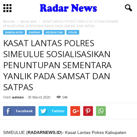
Beranda
Banda Aceh
KASAT LANTAS POLRES SIMEULUE SOSIALISASIKAN
PENUNTUPAN SEMENTARA YANLIK PADA SAMSAT DAN SATPAS
BANDA ACEH
DAERAH
KESEHATAN
POLRI
KASAT LANTAS POLRES
SIMEULUE SOSIALISASIKAN
PENUNTUPAN SEMENTARA
YANLIK PADA SAMSAT DAN
SATPAS
Oleh
admin
-
30 Maret 2020
548
Facebook
Twitter
SIMEULUE (
RADARNEWS.ID
)- Kasat Lantas Polres Kabupaten