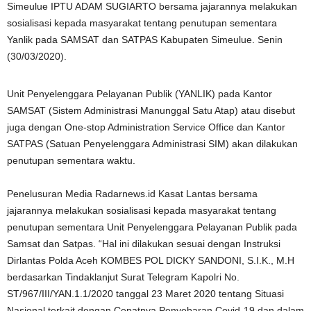
Simeulue IPTU ADAM SUGIARTO bersama jajarannya melakukan
sosialisasi kepada masyarakat tentang penutupan sementara
Yanlik pada SAMSAT dan SATPAS Kabupaten Simeulue. Senin
(30/03/2020).
Unit Penyelenggara Pelayanan Publik (YANLIK) pada Kantor
SAMSAT (Sistem Administrasi Manunggal Satu Atap) atau disebut
juga dengan One-stop Administration Service Office dan Kantor
SATPAS (Satuan Penyelenggara Administrasi SIM) akan dilakukan
penutupan sementara waktu.
Penelusuran Media Radarnews.id Kasat Lantas bersama
jajarannya melakukan sosialisasi kepada masyarakat tentang
penutupan sementara Unit Penyelenggara Pelayanan Publik pada
Samsat dan Satpas. “Hal ini dilakukan sesuai dengan Instruksi
Dirlantas Polda Aceh KOMBES POL DICKY SANDONI, S.I.K., M.H
berdasarkan Tindaklanjut Surat Telegram Kapolri No.
ST/967/III/YAN.1.1/2020 tanggal 23 Maret 2020 tentang Situasi
Nasional terkait dengan Cepatnya Penyebaran Covid-19 dan dalam