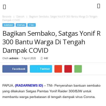
Beranda
Daerah
Bagikan Sembako, Satgas Yonif R 300 Bantu Warga Di Tengah
Dampak COVID
DAERAH
PAPUA
T N I
Bagikan Sembako, Satgas Yonif R
300 Bantu Warga Di Tengah
Dampak COVID
Oleh
admin
-
7 April 2020
448
Facebook
Twitter
PAPUA,
(RADARNEWS ID)
– TNI- Penyerahan bantuan sembako
yang dilakukan Satgas Pamtas Yonif Raider 300/BJW untuk
membantu warga perbatasan di tengah dampak virus Corona.