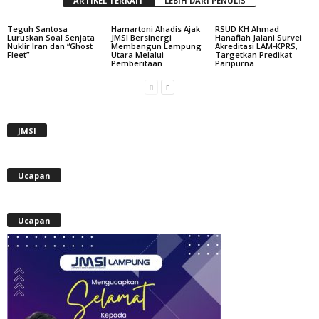
ARTIKEL TERKAIT
LEBIH DARI PENULIS
Teguh Santosa
Hamartoni Ahadis Ajak
RSUD KH Ahmad
Luruskan Soal Senjata
JMSI Bersinergi
Hanafiah Jalani Survei
Nuklir Iran dan “Ghost
Membangun Lampung
Akreditasi LAM-KPRS,
Fleet”
Utara Melalui
Targetkan Predikat
Pemberitaan
Paripurna
JMSI
Ucapan
Ucapan