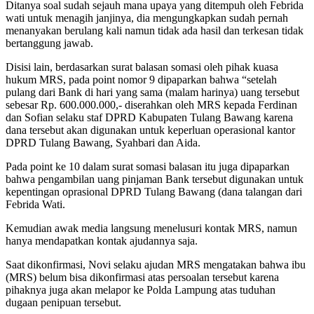
Ditanya soal sudah sejauh mana upaya yang ditempuh oleh Febrida
wati untuk menagih janjinya, dia mengungkapkan sudah pernah
menanyakan berulang kali namun tidak ada hasil dan terkesan tidak
bertanggung jawab.
Disisi lain, berdasarkan surat balasan somasi oleh pihak kuasa
hukum MRS, pada point nomor 9 dipaparkan bahwa “setelah
pulang dari Bank di hari yang sama (malam harinya) uang tersebut
sebesar Rp. 600.000.000,- diserahkan oleh MRS kepada Ferdinan
dan Sofian selaku staf DPRD Kabupaten Tulang Bawang karena
dana tersebut akan digunakan untuk keperluan operasional kantor
DPRD Tulang Bawang, Syahbari dan Aida.
Pada point ke 10 dalam surat somasi balasan itu juga dipaparkan
bahwa pengambilan uang pinjaman Bank tersebut digunakan untuk
kepentingan oprasional DPRD Tulang Bawang (dana talangan dari
Febrida Wati.
Kemudian awak media langsung menelusuri kontak MRS, namun
hanya mendapatkan kontak ajudannya saja.
Saat dikonfirmasi, Novi selaku ajudan MRS mengatakan bahwa ibu
(MRS) belum bisa dikonfirmasi atas persoalan tersebut karena
pihaknya juga akan melapor ke Polda Lampung atas tuduhan
dugaan penipuan tersebut.