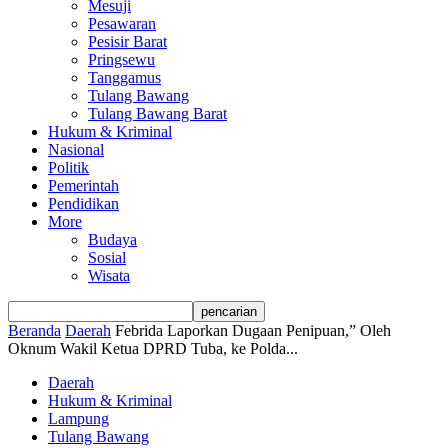
Mesuji
Pesawaran
Pesisir Barat
Pringsewu
Tanggamus
Tulang Bawang
Tulang Bawang Barat
Hukum & Kriminal
Nasional
Politik
Pemerintah
Pendidikan
More
Budaya
Sosial
Wisata
Beranda
Daerah
Febrida Laporkan Dugaan Penipuan,” Oleh
Oknum Wakil Ketua DPRD Tuba, ke Polda...
Daerah
Hukum & Kriminal
Lampung
Tulang Bawang