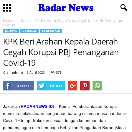
Beranda
Jakarta
KPK Beri Arahan Kepala Daerah Cegah Korupsi PBJ Penanganan
Covid-19
JAKARTA
NASIONAL
PEMERINTAH
KPK Beri Arahan Kepala Daerah
Cegah Korupsi PBJ Penanganan
Covid-19
Oleh
admin
-
8 April 2020
571
Facebook
Twitter
Jakarta, (
RADARNEWS.ID
) – Komisi Pemberantasan Korupsi
meminta pelaksanaan pengadaan barang selama masa pandemik
Covid-19 tetap dilakukan sesuai dengan ketentuan dan
pendampingan oleh Lembaga Kebijakan Pengadaan Barang/Jasa