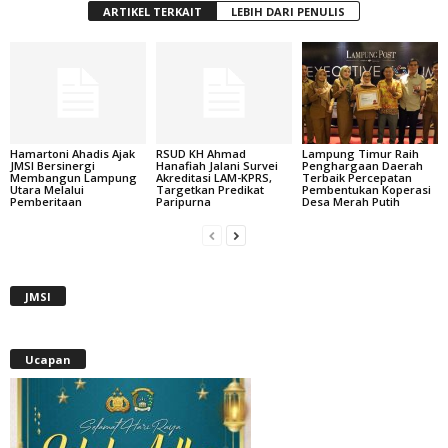
ARTIKEL TERKAIT
LEBIH DARI PENULIS
Hamartoni Ahadis Ajak
RSUD KH Ahmad
Lampung Timur Raih
JMSI Bersinergi
Hanafiah Jalani Survei
Penghargaan Daerah
Membangun Lampung
Akreditasi LAM-KPRS,
Terbaik Percepatan
Utara Melalui
Targetkan Predikat
Pembentukan Koperasi
Pemberitaan
Paripurna
Desa Merah Putih
JMSI
Ucapan