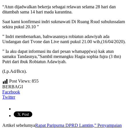
“Atun dijadwalkan bekerja sebagai relawan selama 28 hari dan
ditambah sama 14 hari mada karantina.
Saat kami konfirmasi indri sukmawati Di Ruang Rsud subulussalam
sekira pukul 20.10 ”
” Indri membenarkan, bahwasannya robiatun adawiyah ada
Undangan dari Tvone dan Live nanti pukul 21.00 wib,(16/04/2020).
” Ia aku dapat informasi itu dari pesan whatsapp(wa) kak atun
samaku Tandasnya,”Sambil memangku Hagia sophia fujra (3 thn)
Putri dari ibuk Robiatun Adawiyah.
(Lp.Ad/Bcn).
Post Views:
855
BERBAGI
Facebook
Twitter
Artikel sebelumya
Rapat Paripurna DPRD Lamtim,” Penyampaian