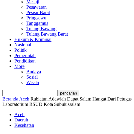
Mesuji
Pesawaran
Pesisir Barat
Pringsewu
Tanggamus
Tulang Bawang
Tulang Bawang Barat
Hukum & Kriminal
Nasional
Politik
Pemerintah
Pendidikan
More
Budaya
Sosial
Wisata
Beranda
Aceh
Rabiatun Adawiah Dapat Salam Hangat Dari Petugas
Laboratorium RSUD Kota Subulussalam
Aceh
Daerah
Kesehatan