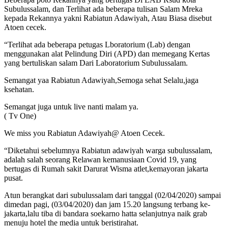
Subulussalam, dan Terlihat ada beberapa tulisan Salam Mreka
kepada Rekannya yakni Rabiatun Adawiyah, Atau Biasa disebut
Atoen cecek.
“Terlihat ada beberapa petugas Lboratorium (Lab) dengan
menggunakan alat Pelindung Diri (APD) dan memegang Kertas
yang bertuliskan salam Dari Laboratorium Subulussalam.
Semangat yaa Rabiatun Adawiyah,Semoga sehat Selalu,jaga
ksehatan.
Semangat juga untuk live nanti malam ya.
( Tv One)
We miss you Rabiatun Adawiyah@ Atoen Cecek.
“Diketahui sebelumnya Rabiatun adawiyah warga subulussalam,
adalah salah seorang Relawan kemanusiaan Covid 19, yang
bertugas di Rumah sakit Darurat Wisma atlet,kemayoran jakarta
pusat.
Atun berangkat dari subulussalam dari tanggal (02/04/2020) sampai
dimedan pagi, (03/04/2020) dan jam 15.20 langsung terbang ke-
jakarta,lalu tiba di bandara soekarno hatta selanjutnya naik grab
menuju hotel the media untuk beristirahat.