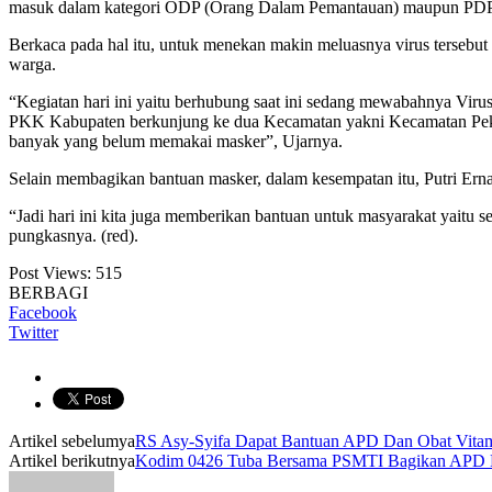
masuk dalam kategori ODP (Orang Dalam Pemantauan) maupun PDP
Berkaca pada hal itu, untuk menekan makin meluasnya virus terse
warga.
“Kegiatan hari ini yaitu berhubung saat ini sedang mewabahnya V
PKK Kabupaten berkunjung ke dua Kecamatan yakni Kecamatan Pekal
banyak yang belum memakai masker”, Ujarnya.
Selain membagikan bantuan masker, dalam kesempatan itu, Putri Ern
“Jadi hari ini kita juga memberikan bantuan untuk masyarakat yait
pungkasnya. (red).
Post Views:
515
BERBAGI
Facebook
Twitter
Artikel sebelumya
RS Asy-Syifa Dapat Bantuan APD Dan Obat Vita
Artikel berikutnya
Kodim 0426 Tuba Bersama PSMTI Bagikan APD K