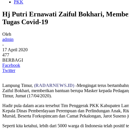
PKK
Hj Putri Ernawati Zaiful Bokhari, Memb
Tugas Covid-19
Oleh
admin
-
17 April 2020
477
BERBAGI
Facebook
Twitter
Lampung Timur,
(RADARNEWS.ID)
-Mengingat terus bertambah
Zaiful Bokhari, memberikan bantuan berupa Masker kepada Pedaga
Timur, Jumat (17/04/2020).
Hadir pula dalam acara tersebut Tim Penggerak PKK Kabupaten La
Kepala Dinas Pemberdayaan Perempuan dan Perlindungan Anak, Rita
Mursid, Beserta Forkopimcam dan Camat Pekalongan, Jarot Suseno j
Seperti kita ketahui, lebih dari 5000 warga di Indonesia telah positi