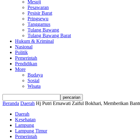
Mesuji
Pesawaran
Pesisir Barat
Pringsewu
Tanggamus
Tulang Bawang
Tulang Bawang Barat
Hukum & Kriminal
Nasional
Politik
Pemerintah
Pendidikan
More
Budaya
Sosial
Wisata
Beranda
Daerah
Hj Putri Ernawati Zaiful Bokhari, Memberikan Ban
Daerah
Kesehatan
Lampung
Lampung Timur
Pemerintah