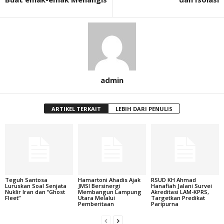
admin
ARTIKEL TERKAIT
LEBIH DARI PENULIS
Teguh Santosa
Hamartoni Ahadis Ajak
RSUD KH Ahmad
Luruskan Soal Senjata
JMSI Bersinergi
Hanafiah Jalani Survei
Nuklir Iran dan “Ghost
Membangun Lampung
Akreditasi LAM-KPRS,
Fleet”
Utara Melalui
Targetkan Predikat
Pemberitaan
Paripurna