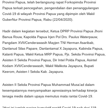
Provinsi Papua, telah berlangsung rapat Forkopimda Provinsi
Papua terkait pencegahan, pengendalian dan penanggulangan
Covid-19 di wilayah Provinsi Papua yang dipimpin oleh Wakil
GuberNur Provinsi Papua, Rabu (22/04/2020).
Hadir dalam kegiatan tersebut, Ketua DPRP Provinsi Papua Jhoni
Banua Rouw, Kapolda Papua Irjen Pol Drs. Paulus Waterpauw,
Pangdam XVII/Cenderawasih Mayjen TNI Herman Asaribab,
Danlanud Silas Papare, Danlantamal X Jayapura, Kabinda Papua,
Kalanti Papua, Wakil Ketua MRP Papua, Pjs. Sekda Provinsi Papua,
Asisten II Sekda Provinsi Papua, Dir Intel Polda Papua, Asintel
Kodam XVII/Cenderawasih, Wakil Walikota Jayapura, Bupati
Keerom, Asisten I Sekda Kab. Jayapura.
Asisten II Sekda Provinsi Papua Muhammad Musa’ad dalam
kesempatannya menyampaikan apresiasinya terhadap kinerja
tenaga medis dalam upaya memutus mata rantai Covid-19.
“Hari ini jumlah pasien kumulatif positif Covid-19 naik dari 119