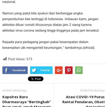
nasional.
Namun yang patut kita syukuri dan berbangga angka
penyembuhan kita tertinggi di Indonesia. Imbauan kami, jangan
aktivitas diluar rumah khususnya diatas jam 2 siang karena
aktivitas virus corona sedang tinggi-tingginya pada jam tersebut.
Kepada para pedagang jangan pakai kesempatan dalam
kesempitan utk mengambil keuntungan,” tambahnya.(efrizal).
Post Views:
573
Facebook
Twitter
Artikel sebelumya
Artikel berikutnya
Kapolres Baru
Atasi COVID-19 Putus
Dharmasraya “Bertingkah”
Rantai Penularan, Obati
Buat emak-emak Menangis
dan Isolasi