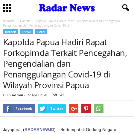
Beranda
Daerah
Kapolda Papua Hadiri Rapat Forkopimda Terkait Pencegahan,
Pengendalian dan Penanggulangan Covid-19 di...
DAERAH
PAPUA
POLRI
Kapolda Papua Hadiri Rapat
Forkopimda Terkait Pencegahan,
Pengendalian dan
Penanggulangan Covid-19 di
Wilayah Provinsi Papua
Oleh
admin
-
22 April 2020
541
Facebook
Twitter
Jayapura, (
RADARNEW.ID
) – Bertempat di Gedung Negara