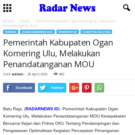
Beranda
Daerah
Pemerintah Kabupaten Ogan Komering Ulu, Melakukan
Penandatanganan MOU
DAERAH
OGAN KOMERING ULU
PEMERINTAH
SUMATRA SELATAN
Pemerintah Kabupaten Ogan
Komering Ulu, Melakukan
Penandatanganan MOU
Oleh
admin
-
28 April 2020
483
Facebook
Twitter
Batu Raja, (
RADARNEWS ID
) -Pemerintah Kabupaten Ogan
Komering Ulu, Melakukan Penandatanganan MOU Kesepakatan
Bersama Kejari dan Polres OKU Tentang Pendampingan dan
Pengawasan Optimalisasi Kegiatan Percepatan Penanganan