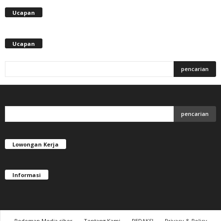
Ucapan
Ucapan
Lowongan Kerja
Informasi
Pedoman Media siber
Tentang Kami
REDAKSI
Privacy & Policy