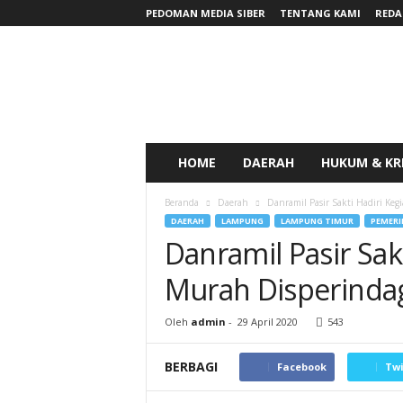
PEDOMAN MEDIA SIBER
TENTANG KAMI
REDA
RadarNews
HOME
DAERAH
HUKUM & KR
Beranda
Daerah
Danramil Pasir Sakti Hadiri Ke
DAERAH
LAMPUNG
LAMPUNG TIMUR
PEMER
Danramil Pasir Sak
Murah Disperinda
Oleh
admin
-
29 April 2020
543
BERBAGI
Facebook
Twi