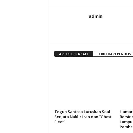
admin
ARTIKEL TERKAIT
LEBIH DARI PENULIS
Teguh Santosa Luruskan Soal
Hamart
Senjata Nuklir Iran dan “Ghost
Bersin
Fleet”
Lampun
Pember