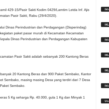
Ik
ramil 429-15/Pasir Sakti Kodim 0429/Lamtim Letda Inf. Ajis
matan Pasir Sakti, Rabu (29/4/2020).
IK
lui Dinas Perindustrian dan Perdagangan (Disperindag)
egiatan paket pasar murah di Kecamatan Kecamatan
h Kepala Dinas Perindustrian dan Perdagangan Kabupaten
Ik
IK
ecamatan Pasir Sakti adalah sebanyak 200 Kantong Beras
IK
ebanyak 20 Kantong Beras dan 900 Paket Sembako, Kantor
t Sembako, masing masing Desa yang terdiri dari 7 Desa
 Paket Sembako.
Ik
Beras 5 Kg seharga Rp. 40.000, gula 1 Kg dan Minyak 1
Uc