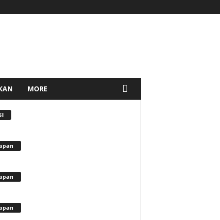
KAN
MORE
SI
apan
apan
apan