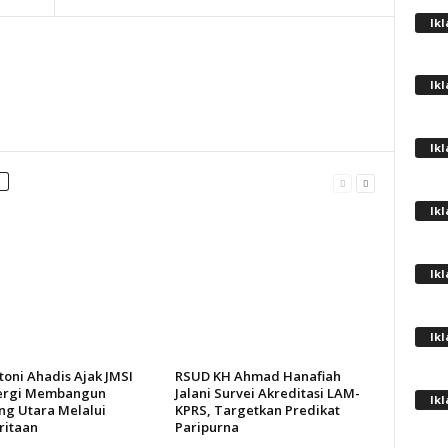
Ik
Ik
Ik
Ik
Ik
Ik
oni Ahadis Ajak JMSI
RSUD KH Ahmad Hanafiah
ergi Membangun
Jalani Survei Akreditasi LAM-
Ik
g Utara Melalui
KPRS, Targetkan Predikat
itaan
Paripurna