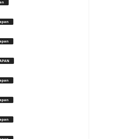
lan
apan
apan
APAN
apan
apan
apan
apan