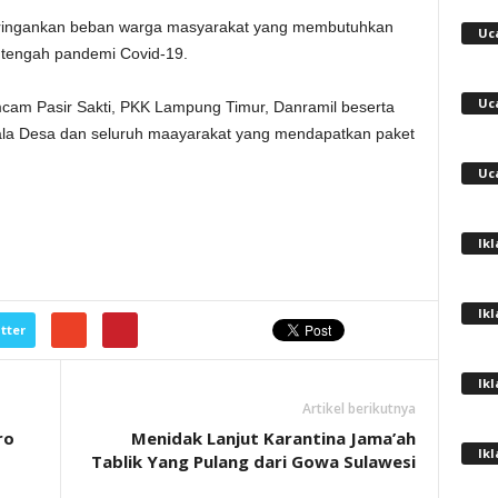
ringankan beban warga masyarakat yang membutuhkan
Uc
 tengah pandemi Covid-19.
Uc
imcam Pasir Sakti, PKK Lampung Timur, Danramil beserta
ala Desa dan seluruh maayarakat yang mendapatkan paket
Uc
Ik
Ik
tter
Ik
Artikel berikutnya
ro
Menidak Lanjut Karantina Jama’ah
Ik
Tablik Yang Pulang dari Gowa Sulawesi