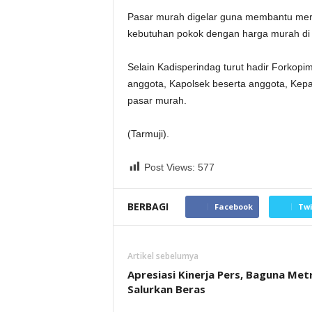
Pasar murah digelar guna membantu me
kebutuhan pokok dengan harga murah di
Selain Kadisperindag turut hadir Forkop
anggota, Kapolsek beserta anggota, Kep
pasar murah.
(Tarmuji).
Post Views:
577
BERBAGI
Facebook
Twi
Artikel sebelumya
Apresiasi Kinerja Pers, Baguna Met
Salurkan Beras