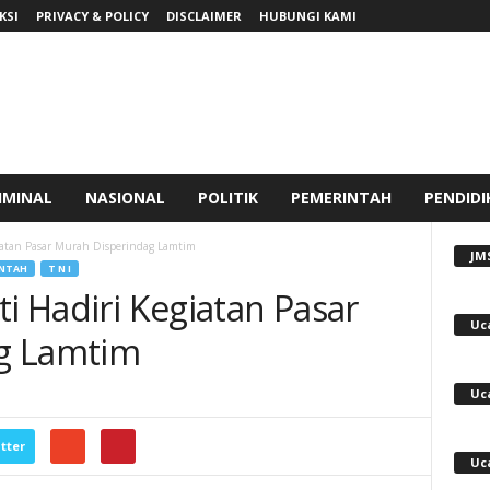
KSI
PRIVACY & POLICY
DISCLAIMER
HUBUNGI KAMI
IMINAL
NASIONAL
POLITIK
PEMERINTAH
PENDIDI
giatan Pasar Murah Disperindag Lamtim
JM
INTAH
T N I
ti Hadiri Kegiatan Pasar
Uc
g Lamtim
Uc
tter
Uc