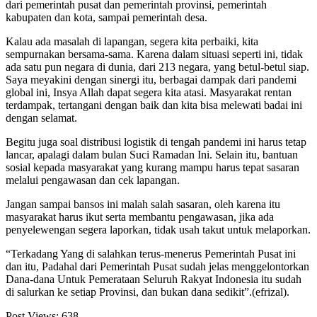
dari pemerintah pusat dan pemerintah provinsi, pemerintah
kabupaten dan kota, sampai pemerintah desa.
Kalau ada masalah di lapangan, segera kita perbaiki, kita
sempurnakan bersama-sama. Karena dalam situasi seperti ini, tidak
ada satu pun negara di dunia, dari 213 negara, yang betul-betul siap.
Saya meyakini dengan sinergi itu, berbagai dampak dari pandemi
global ini, Insya Allah dapat segera kita atasi. Masyarakat rentan
terdampak, tertangani dengan baik dan kita bisa melewati badai ini
dengan selamat.
Begitu juga soal distribusi logistik di tengah pandemi ini harus tetap
lancar, apalagi dalam bulan Suci Ramadan Ini. Selain itu, bantuan
sosial kepada masyarakat yang kurang mampu harus tepat sasaran
melalui pengawasan dan cek lapangan.
Jangan sampai bansos ini malah salah sasaran, oleh karena itu
masyarakat harus ikut serta membantu pengawasan, jika ada
penyelewengan segera laporkan, tidak usah takut untuk melaporkan.
“Terkadang Yang di salahkan terus-menerus Pemerintah Pusat ini
dan itu, Padahal dari Pemerintah Pusat sudah jelas menggelontorkan
Dana-dana Untuk Pemerataan Seluruh Rakyat Indonesia itu sudah
di salurkan ke setiap Provinsi, dan bukan dana sedikit”.(efrizal).
Post Views:
638