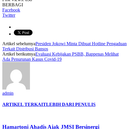
BERBAGI
Facebook
Twitter
Artikel sebelumya
Presiden Jokowi Minta Dibuat Hotline Pengaduan
Terkait Distribusi Bansos
Artikel berikutnya
Evaluasi Kebijakan PSBB, Bappenas Melihat
Ada Penurunan Kasus Covid-19
admin
ARTIKEL TERKAIT
LEBIH DARI PENULIS
Hamartoni Ahadis Ajak JMSI Bersinergi