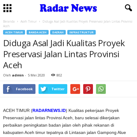
Beranda
Aceh Timur
Diduga Asal Jadi Kualitas Proyek Preservasi Jalan Lintas Provinsi
Aceh
ACEH TIMUR
BANDA ACEH
DAERAH
INFRASTRUKTUR
Diduga Asal Jadi Kualitas Proyek
Preservasi Jalan Lintas Provinsi
Aceh
Oleh
admin
-
5 Mei 2020
802
Facebook
Twitter
ACEH TIMUR (
RADARNEWS.ID
) Kualitas pekerjaan Proyek
Preservasi jalan lintas Provinsi Aceh, baru selesai dikerjakan
perbaikan peningkatan badan jalan oleh pihak rekanan di
kabupaten Aceh timur tepatnya di Lintasan jalan Gampong Alue