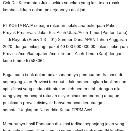
Cek Doi Kecamatan Julok sekira sepekan yang lalu telah rusak
kembali diduga dalam pekerjaannya asal jadi.
PT.KOETA RAJA sebagai rekanan pelaksana pekerjaan Paket
Proyek Preservasi Jalan Bts. Aceh Utara/Aceh Timur (Panton Labu)
– Idi Rayeuk (Presv.1.3 – 01) Sumber Dana APBN Tahun Anggaran
2020, dengan nilai pagu paket 40.000.000.000.00, lokasi pekerjaan
Provinsi Aceh/kabupaten Aceh Timur – Aceh Timur (Kab) dengan
kode tender.57583064.
Bagaimana tidak dalam pelaksanaannya pembuatan drainase di
sepanjang jalan Provinsi tersebut tidak mementingkan kualitas dan
spesifikasi yang sudah ditentukan oleh pemerintah, dengan nilai
uang yang mencapai ratusan milyar pihak pemborong ataupun
pelaksana proyek disinyalir hanya mencari keuntungan
semata.”Ungkapan Nasruddin Ketua FPRM Aceh.
Menurutnya hasil Pantauan di lokasi terlihat sepanjang jalan yang
baru saja selesai dikerjakan itu sama sekali tidak memiliki kualitas