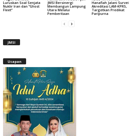
Luruskan Soal Senjata
JMSI Bersinergi
Hanafiah Jalani Survei
Nuklir Iran dan “Ghost
Membangun Lampung
Akreditasi LAM-KPRS,
Fleet”
Utara Melalui
Targetkan Predikat
Pemberitaan
Paripurna
JMSI
Ucapan