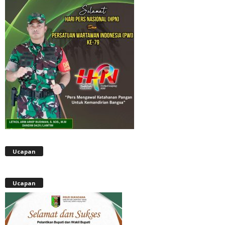
Ucapan
Ucapan