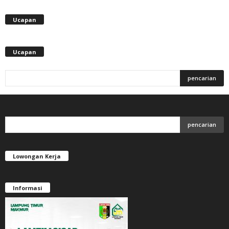
Ucapan
Ucapan
Lowongan Kerja
Informasi