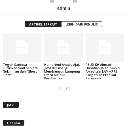
admin
ARTIKEL TERKAIT
LEBIH DARI PENULIS
Teguh Santosa
Hamartoni Ahadis Ajak
RSUD KH Ahmad
Luruskan Soal Senjata
JMSI Bersinergi
Hanafiah Jalani Survei
Nuklir Iran dan “Ghost
Membangun Lampung
Akreditasi LAM-KPRS,
Fleet”
Utara Melalui
Targetkan Predikat
Pemberitaan
Paripurna
JMSI
Ucapan