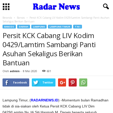
Beranda
Bansos
Persit KCK Cabang LIV Kodim 0429/Lamtim Sambangi Panti Asuhan
Sekaligus Berikan Bantuan
BANSOS
DAERAH
LAMPUNG
LAMPUNG TIMUR
T N I
Persit KCK Cabang LIV Kodim
0429/Lamtim Sambangi Panti
Asuhan Sekaligus Berikan
Bantuan
Oleh
admin
-
8 Mei 2020
601
Facebook
Twitter
Lampung Timur, (
RADARNEWS.ID
) -Momentum bulan Ramadhan
tidak di sia-siakan oleh Ketua Persit KCK Cabang LIV Dim
0429/Lamtim Ny. Hj Siti Hasmah M. Darwis beserta seluruh