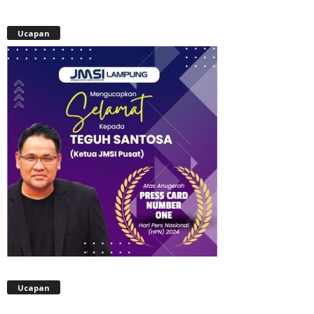
Ucapan
Ucapan