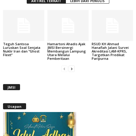
ARTIKEL TERKAIT
LEBIH DARI PENULIS
Teguh Santosa
Hamartoni Ahadis Ajak
RSUD KH Ahmad
Luruskan Soal Senjata
JMSI Bersinergi
Hanafiah Jalani Survei
Nuklir Iran dan “Ghost
Membangun Lampung
Akreditasi LAM-KPRS,
Fleet”
Utara Melalui
Targetkan Predikat
Pemberitaan
Paripurna
JMSI
Ucapan