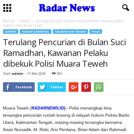
Beranda
Daerah
Terulang Pencurian di Bulan Suci Ramadhan, Kawanan Pelaku
dibekuk Polisi Muara Teweh
DAERAH
HUKUM & KRIMINAL
KALIMANTAN TENGAH
POLRI
Terulang Pencurian di Bulan Suci
Ramadhan, Kawanan Pelaku
dibekuk Polisi Muara Teweh
Oleh
admin
-
11 Mei 2020
891
Facebook
Twitter
Muara Teweh (
RADARNEWS.ID)
– Polisi menangkap lima
tersangka pencurian rumah kosong di wilayah hukum Polres Barito
Utara, Kalimantan Tengah, masing-masing tersangka bernama
Iksan Nursadik, M. Riski, Ario Perdana, Brian Adam dan Rahmadi.