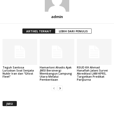
admin
ARTIKEL TERKAIT
LEBIH DARI PENULIS
Teguh Santosa
Hamartoni Ahadis Ajak
RSUD KH Ahmad
Luruskan Soal Senjata
JMSI Bersinergi
Hanafiah Jalani Survei
Nuklir Iran dan “Ghost
Membangun Lampung
Akreditasi LAM-KPRS,
Fleet”
Utara Melalui
Targetkan Predikat
Pemberitaan
Paripurna
JMSI