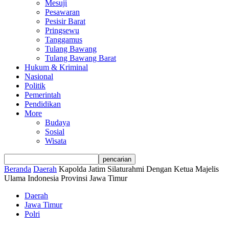
Mesuji
Pesawaran
Pesisir Barat
Pringsewu
Tanggamus
Tulang Bawang
Tulang Bawang Barat
Hukum & Kriminal
Nasional
Politik
Pemerintah
Pendidikan
More
Budaya
Sosial
Wisata
Beranda
Daerah
Kapolda Jatim Silaturahmi Dengan Ketua Majelis
Ulama Indonesia Provinsi Jawa Timur
Daerah
Jawa Timur
Polri