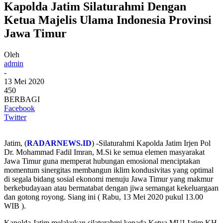
Kapolda Jatim Silaturahmi Dengan
Ketua Majelis Ulama Indonesia Provinsi
Jawa Timur
Oleh
admin
-
13 Mei 2020
450
BERBAGI
Facebook
Twitter
Jatim, (
RADARNEWS.ID
) -Silaturahmi Kapolda Jatim Irjen Pol
Dr. Mohammad Fadil Imran, M.Si ke semua elemen masyarakat
Jawa Timur guna memperat hubungan emosional menciptakan
momentum sinergitas membangun iklim kondusivitas yang optimal
di segala bidang sosial ekonomi menuju Jawa Timur yang makmur
berkebudayaan atau bermatabat dengan jiwa semangat kekeluargaan
dan gotong royong. Siang ini ( Rabu, 13 Mei 2020 pukul 13.00
WIB ).
Kapolda Jatim melakukan silaturahmi kepada Ketua MUI Jatim KH.