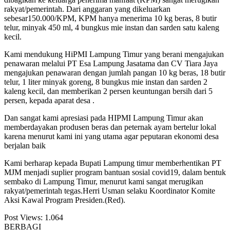
rakyat/pemerintah. Dari anggaran yang dikeluarkan
sebesar150.000/KPM, KPM hanya menerima 10 kg beras, 8 butir
telur, minyak 450 ml, 4 bungkus mie instan dan sarden satu kaleng
kecil.
Kami mendukung HiPMI Lampung Timur yang berani mengajukan
penawaran melalui PT Esa Lampung Jasatama dan CV Tiara Jaya
mengajukan penawaran dengan jumlah pangan 10 kg beras, 18 butir
telur, 1 liter minyak goreng, 8 bungkus mie instan dan sarden 2
kaleng kecil, dan memberikan 2 persen keuntungan bersih dari 5
persen, kepada aparat desa .
Dan sangat kami apresiasi pada HIPMI Lampung Timur akan
memberdayakan produsen beras dan peternak ayam bertelur lokal
karena menurut kami ini yang utama agar peputaran ekonomi desa
berjalan baik
Kami berharap kepada Bupati Lampung timur memberhentikan PT
MJM menjadi suplier program bantuan sosial covid19, dalam bentuk
sembako di Lampung Timur, menurut kami sangat merugikan
rakyat/pemerintah tegas.Herri Usman selaku Koordinator Komite
Aksi Kawal Program Presiden.(Red).
Post Views:
1.064
BERBAGI