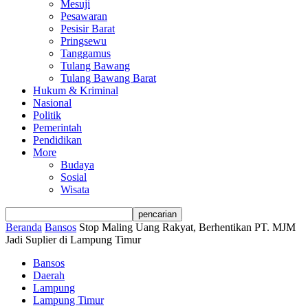
Mesuji
Pesawaran
Pesisir Barat
Pringsewu
Tanggamus
Tulang Bawang
Tulang Bawang Barat
Hukum & Kriminal
Nasional
Politik
Pemerintah
Pendidikan
More
Budaya
Sosial
Wisata
Beranda
Bansos
Stop Maling Uang Rakyat, Berhentikan PT. MJM
Jadi Suplier di Lampung Timur
Bansos
Daerah
Lampung
Lampung Timur