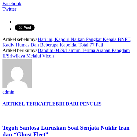
Facebook
Twitter
Artikel sebelumya
Hari ini, Kapolri Naikan Pangkat Kepala BNPT,
Kadiv Humas Dan Beberapa Kapolda, Total 77 Pati
Artikel berikutnya
Dandim 0429/Lamtim Terima Arahan Pangdam
II/Sriwijaya Melalui Vicon
admin
ARTIKEL TERKAIT
LEBIH DARI PENULIS
Teguh Santosa Luruskan Soal Senjata Nuklir Iran
dan “Ghost Fleet”