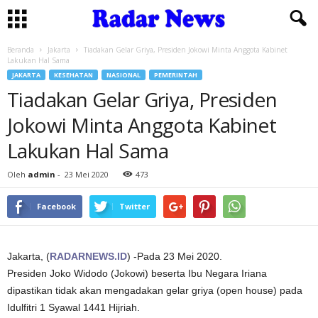
Beranda
Jakarta
Tiadakan Gelar Griya, Presiden Jokowi Minta Anggota Kabinet
Lakukan Hal Sama
JAKARTA
KESEHATAN
NASIONAL
PEMERINTAH
Tiadakan Gelar Griya, Presiden
Jokowi Minta Anggota Kabinet
Lakukan Hal Sama
Oleh
admin
-
23 Mei 2020
473
Facebook
Twitter
Jakarta, (
RADARNEWS.ID
) -Pada 23 Mei 2020.
Presiden Joko Widodo (Jokowi) beserta Ibu Negara Iriana
dipastikan tidak akan mengadakan gelar griya (open house) pada
Idulfitri 1 Syawal 1441 Hijriah.