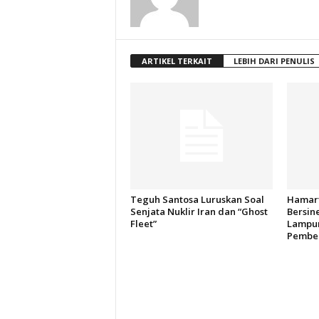
ARTIKEL TERKAIT
LEBIH DARI PENULIS
Teguh Santosa Luruskan Soal
Hamart
Senjata Nuklir Iran dan “Ghost
Bersin
Fleet”
Lampun
Pember