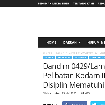
PEDOMAN MEDIA SIBER
TENTANG KAMI
REDA
RadarNews
HOME
DAERAH
HUKUM & 
Beranda
Daerah
Dandim 0429/Lamtim Ikuti Vicon
DAERAH
KESEHATAN
LAMPUNG
LAMPUNG TI
Dandim 0429/Lamti
Pelibatan Kodam 
Disiplin Mematuhi
Oleh
admin
-
25 Mei 2020
495
BERBAGI
Facebook
Twi