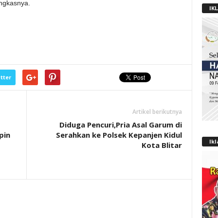
ungkasnya.
IK
tter
Artikel berikutnya
Diduga Pencuri,Pria Asal Garum di
pin
Serahkan ke Polsek Kepanjen Kidul
Ik
Kota Blitar