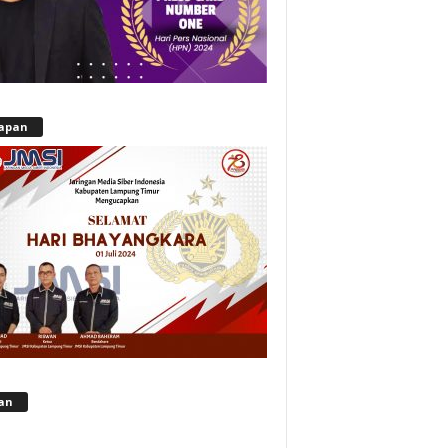
apan
lan