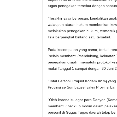
tugas penegakan tersebut dengan santun,
“Terakhir saya berpesan, kendalikan ana
walaupun aturan hukum memberikan kewena
melakukan penegakan hukum, termasuk p
Pria berpangkat bintang satu tersebut.
Pada kesempatan yang sama, terkait renc
“selain membantu/mendukung, kekuatan 
penegakan disiplin mematuhi protokol k
mulai Tanggal 1 sampai dengan 30 Juni 20
“Total Personil Prajurit Kodam II/Swj yan
Provinsi se Sumbagsel yakni Provinsi La
“Oleh karena itu agar para Danyon (Kom
membantu/ back up Kodim dalam pelaksana
personil di Gugus Tugas daerah tetap ber