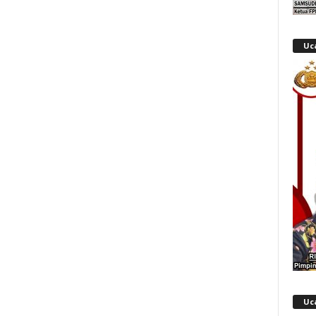
Uc
Uc