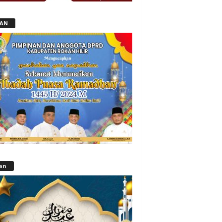
LAN
lan