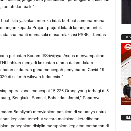
 ramah dan baik.”
k buah kita yakinkan mereka tidak berbuat semena-mena
ngan kepada Prajurit-prajurit kita di lapangan untuk
ada saat nanti memasuki masa relaksasi PSBB,” Tandas
Uc
ana pelibatan Kodam II/Sriwijaya, Asops menyampaikan,
TNI bahkan menjadi kekuatan utama dalam dalam
esehatan di daerah guna mencegah penyebaran Covid-19
20 di seluruh wilayah Indonesia.”
g siap operasional mencapai 15.226 Orang yang terbagi di 5
mpung, Bengkulu, Sumsel, Babel dan Jambi,” Paparnya.
amdam Bataliyon) menyiapkan pasukan di satuanya untuk
Ik
an kegiatan tersebut secara maksimal, keterlibatan
jalan, penegakan disiplin merupakan kegiatan tambahan di