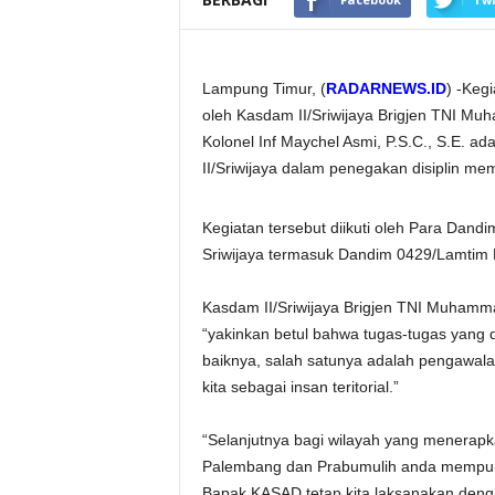
Lampung Timur, (
RADARNEWS.ID
) -Keg
oleh Kasdam II/Sriwijaya Brigjen TNI Mu
Kolonel Inf Maychel Asmi, P.S.C., S.E. 
II/Sriwijaya dalam penegakan disiplin me
Kegiatan tersebut diikuti oleh Para Dand
Sriwijaya termasuk Dandim 0429/Lamtim
Kasdam II/Sriwijaya Brigjen TNI Muhamm
“yakinkan betul bahwa tugas-tugas yang d
baiknya, salah satunya adalah pengawala
kita sebagai insan teritorial.”
“Selanjutnya bagi wilayah yang menerapk
Palembang dan Prabumulih anda mempuny
Bapak KASAD tetap kita laksanakan denga