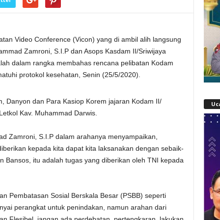
iatan Video Conference (Vicon) yang di ambil alih langsung
hammad Zamroni, S.I.P dan Asops Kasdam II/Sriwijaya
adalah dalam rangka membahas rencana pelibatan Kodam
matuhi protokol kesehatan, Senin (25/5/2020).
im, Danyon dan Para Kasiop Korem jajaran Kodam II/
Uc
 Letkol Kav. Muhammad Darwis.
ad Zamroni, S.I.P dalam arahanya menyampaikan,
iberikan kepada kita dapat kita laksanakan dengan sebaik-
n Bansos, itu adalah tugas yang diberikan oleh TNI kepada
an Pembatasan Sosial Berskala Besar (PSBB) seperti
ai perangkat untuk penindakan, namun arahan dari
n Flesibel, jangan ada perdebatan, pertengkaran, lakukan