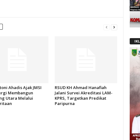
IK
oni Ahadis Ajak JMSI
RSUD KH Ahmad Hanafiah
ergi Membangun
Jalani Survei Akreditasi LAM-
g Utara Melalui
KPRS, Targetkan Predikat
itaan
Paripurna