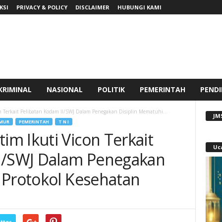
KSI
PRIVACY & POLICY
DISCLAIMER
HUBUNGI KAMI
KRIMINAL
NASIONAL
POLITIK
PEMERINTAH
PENDI
 Terkait Pelibatan Kodam II/SWJ Dalam Penegakan Disiplin Mematuhi...
JM
MUR
PEMERINTAH
T N I
m Ikuti Vicon Terkait
Uc
II/SWJ Dalam Penegakan
 Protokol Kesehatan
tter