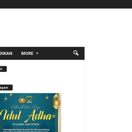
DIKAN
MORE
SI
apan