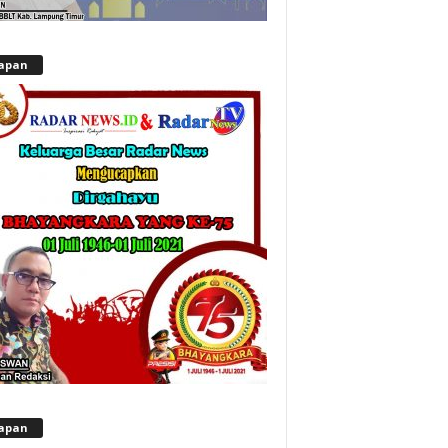
apan
apan