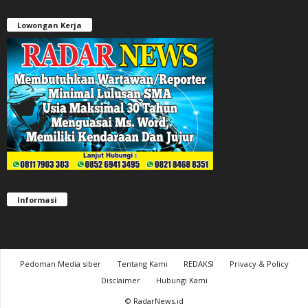
Lowongan Kerja
Informasi
Pedoman Media siber
Tentang Kami
REDAKSI
Privacy & Policy
Disclaimer
Hubungi Kami
© RadarNews.id