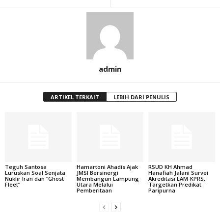
admin
ARTIKEL TERKAIT
LEBIH DARI PENULIS
Teguh Santosa
Hamartoni Ahadis Ajak
RSUD KH Ahmad
Luruskan Soal Senjata
JMSI Bersinergi
Hanafiah Jalani Survei
Nuklir Iran dan “Ghost
Membangun Lampung
Akreditasi LAM-KPRS,
Fleet”
Utara Melalui
Targetkan Predikat
Pemberitaan
Paripurna