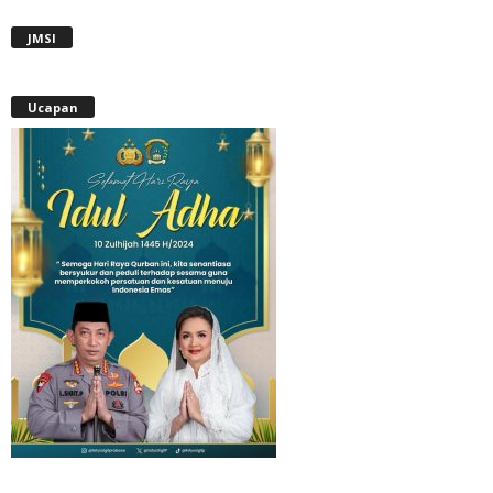
JMSI
Ucapan