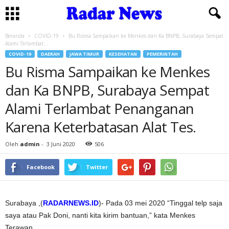
Beranda
COVID-19
Bu Risma Sampaikan ke Menkes dan Ka BNPB, Surabaya Sempat
Alami Terlambat...
COVID-19
DAERAH
JAWA TIMUR
KESEHATAN
PEMERINTAH
Bu Risma Sampaikan ke Menkes
dan Ka BNPB, Surabaya Sempat
Alami Terlambat Penanganan
Karena Keterbatasan Alat Tes.
Oleh
admin
-
3 Juni 2020
506
Facebook
Twitter
Surabaya ,(
RADARNEWS.ID
)- Pada 03 mei 2020 “Tinggal telp saja
saya atau Pak Doni, nanti kita kirim bantuan,” kata Menkes
Terawan.