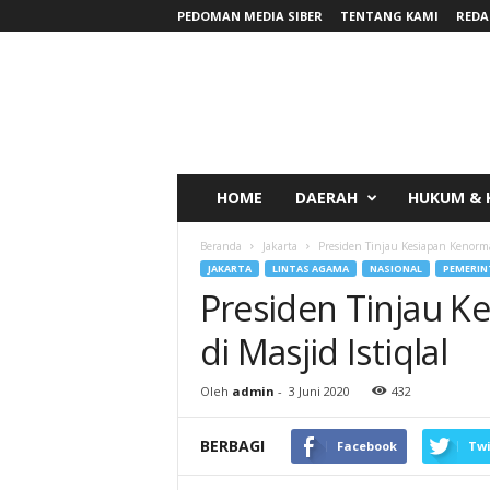
PEDOMAN MEDIA SIBER
TENTANG KAMI
REDA
RadarNews
HOME
DAERAH
HUKUM & 
Beranda
Jakarta
Presiden Tinjau Kesiapan Kenormal
JAKARTA
LINTAS AGAMA
NASIONAL
PEMERIN
Presiden Tinjau K
di Masjid Istiqlal
Oleh
admin
-
3 Juni 2020
432
BERBAGI
Facebook
Twi