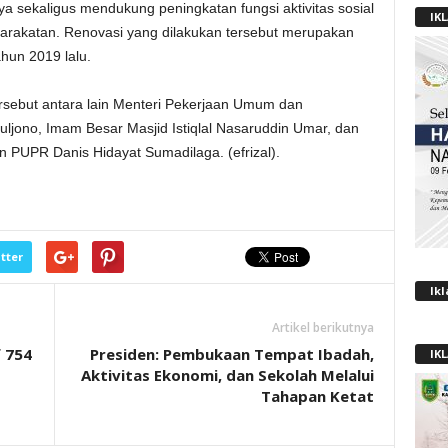
a sekaligus mendukung peningkatan fungsi aktivitas sosial
IK
arakatan. Renovasi yang dilakukan tersebut merupakan
ahun 2019 lalu.
rsebut antara lain Menteri Pekerjaan Umum dan
jono, Imam Besar Masjid Istiqlal Nasaruddin Umar, dan
n PUPR Danis Hidayat Sumadilaga. (efrizal).
tter
Ik
Artikel berikutnya
f 754
Presiden: Pembukaan Tempat Ibadah,
IK
Aktivitas Ekonomi, dan Sekolah Melalui
Tahapan Ketat