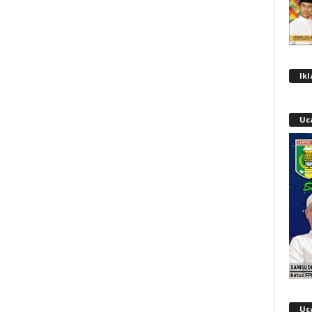
Ik
Uc
Uc