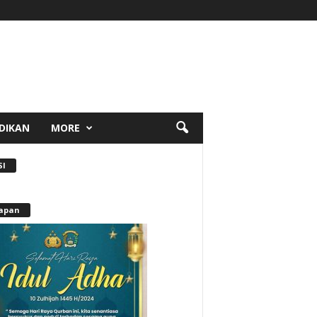
DIKAN
MORE
SI
apan