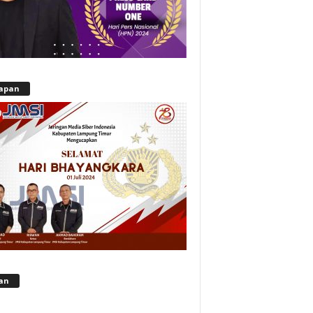
apan
lan