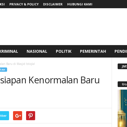
KSI
PRIVACY & POLICY
DISCLAIMER
HUBUNGI KAMI
KRIMINAL
NASIONAL
POLITIK
PEMERINTAH
PENDI
an Baru di Masjid Istiqlal
JM
TAH
esiapan Kenormalan Baru
Uc
tter