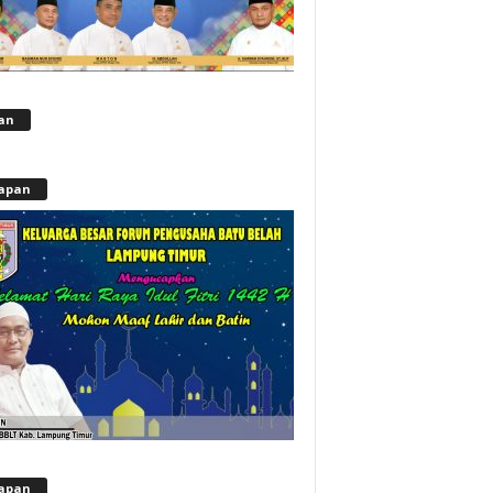
lan
apan
apan