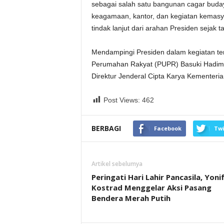
sebagai salah satu bangunan cagar buday
keagamaan, kantor, dan kegiatan kemasy
tindak lanjut dari arahan Presiden sejak t
Mendampingi Presiden dalam kegiatan te
Perumahan Rakyat (PUPR) Basuki Hadimul
Direktur Jenderal Cipta Karya Kementeria
Post Views:
462
BERBAGI
Facebook
Twi
Artikel sebelumya
Peringati Hari Lahir Pancasila, Yoni
Kostrad Menggelar Aksi Pasang
Bendera Merah Putih