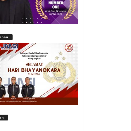
apan
lan