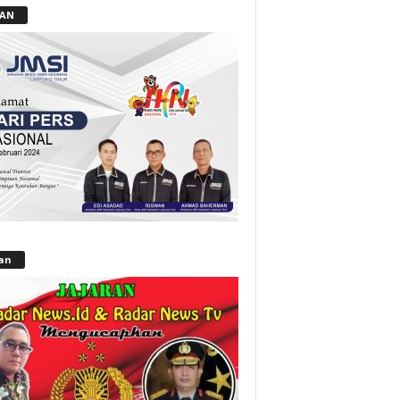
LAN
lan