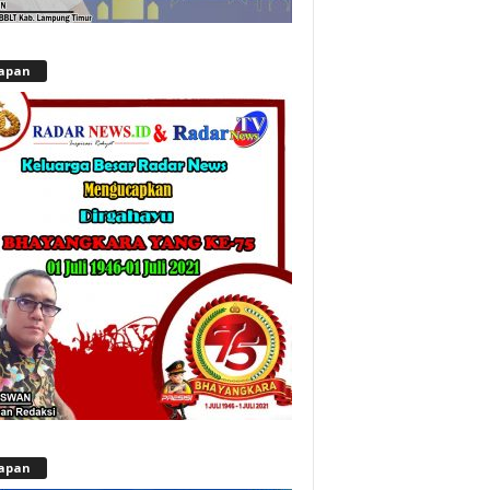
apan
apan