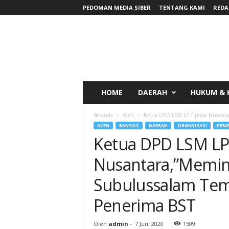
PEDOMAN MEDIA SIBER
TENTANG KAMI
REDA
RadarNews
HOME
DAERAH
HUKUM & 
Beranda
Aceh
Ketua DPD LSM LP Tipikor Nusantar
ACEH
BANSOS
DAERAH
ORGANISASI
PEME
Ketua DPD LSM LP 
Nusantara,”Memin
Subulussalam Temp
Penerima BST
Oleh
admin
-
7 Juni 2020
1509