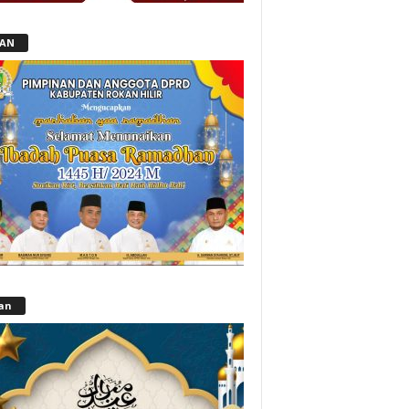
LAN
lan