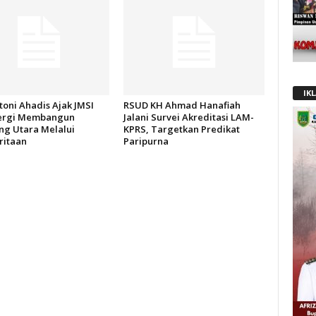
IK
oni Ahadis Ajak JMSI
RSUD KH Ahmad Hanafiah
ergi Membangun
Jalani Survei Akreditasi LAM-
g Utara Melalui
KPRS, Targetkan Predikat
itaan
Paripurna