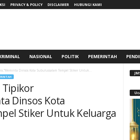
KSI
PRIVACY & POLICY
DISCLAIMER
HUBUNGI KAMI
KRIMINAL
NASIONAL
POLITIK
PEMERINTAH
PENDI
a,”Meminta Dinsos Kota Subulussalam Tempel Stiker Untuk...
JM
RINTAH
Tipikor
Uc
ta Dinsos Kota
el Stiker Untuk Keluarga