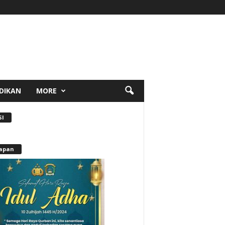
DIKAN
MORE
SI
apan