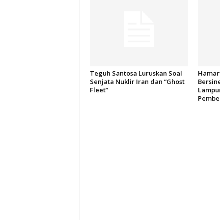
Teguh Santosa Luruskan Soal
Hamart
Senjata Nuklir Iran dan “Ghost
Bersin
Fleet”
Lampun
Pember