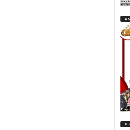
Uc
Uc