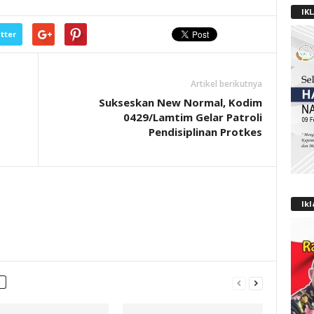
IK
tter
Artikel berikutnya
Sukseskan New Normal, Kodim
0429/Lamtim Gelar Patroli
Pendisiplinan Protkes
Ik