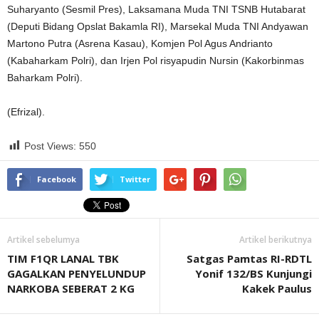
Suharyanto (Sesmil Pres), Laksamana Muda TNI TSNB Hutabarat
(Deputi Bidang Opslat Bakamla RI), Marsekal Muda TNI Andyawan
Martono Putra (Asrena Kasau), Komjen Pol Agus Andrianto
(Kabaharkam Polri), dan Irjen Pol risyapudin Nursin (Kakorbinmas
Baharkam Polri).
(Efrizal).
Post Views:
550
Facebook
Twitter
Artikel sebelumya
Artikel berikutnya
TIM F1QR LANAL TBK
Satgas Pamtas RI-RDTL
GAGALKAN PENYELUNDUP
Yonif 132/BS Kunjungi
NARKOBA SEBERAT 2 KG
Kakek Paulus