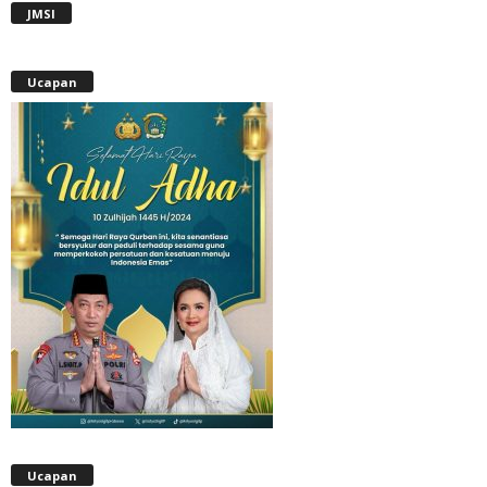
JMSI
Ucapan
Ucapan