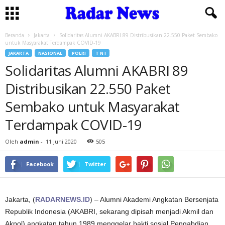
Beranda
Jakarta
Solidaritas Alumni AKABRI 89 Distribusikan 22.550 Paket Sembako
untuk Masyarakat Terdampak COVID-19
JAKARTA
NASIONAL
POLRI
T N I
Solidaritas Alumni AKABRI 89
Distribusikan 22.550 Paket
Sembako untuk Masyarakat
Terdampak COVID-19
Oleh
admin
-
11 Juni 2020
505
Facebook
Twitter
Jakarta, (
RADARNEWS.ID
) – Alumni Akademi Angkatan Bersenjata
Republik Indonesia (AKABRI, sekarang dipisah menjadi Akmil dan
Akpol) angkatan tahun 1989 menggelar bakti sosial Pengabdian