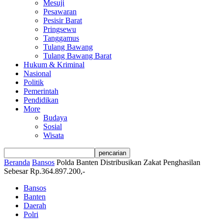
Mesuji
Pesawaran
Pesisir Barat
Pringsewu
Tanggamus
Tulang Bawang
Tulang Bawang Barat
Hukum & Kriminal
Nasional
Politik
Pemerintah
Pendidikan
More
Budaya
Sosial
Wisata
Beranda
Bansos
Polda Banten Distribusikan Zakat Penghasilan
Sebesar Rp.364.897.200,-
Bansos
Banten
Daerah
Polri