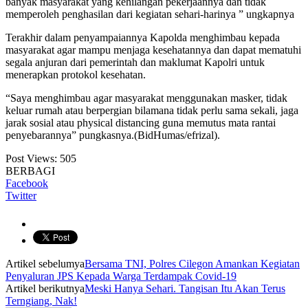
banyak masyarakat yang kehilangan pekerjaannya dan tidak
memperoleh penghasilan dari kegiatan sehari-harinya ” ungkapnya
Terakhir dalam penyampaiannya Kapolda menghimbau kepada
masyarakat agar mampu menjaga kesehatannya dan dapat mematuhi
segala anjuran dari pemerintah dan maklumat Kapolri untuk
menerapkan protokol kesehatan.
“Saya menghimbau agar masyarakat menggunakan masker, tidak
keluar rumah atau berpergian bilamana tidak perlu sama sekali, jaga
jarak sosial atau physical distancing guna memutus mata rantai
penyebarannya” pungkasnya.(BidHumas/efrizal).
Post Views:
505
BERBAGI
Facebook
Twitter
Artikel sebelumya
Bersama TNI, Polres Cilegon Amankan Kegiatan
Penyaluran JPS Kepada Warga Terdampak Covid-19
Artikel berikutnya
Meski Hanya Sehari. Tangisan Itu Akan Terus
Terngiang, Nak!