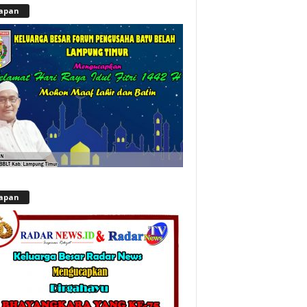
apan
apan