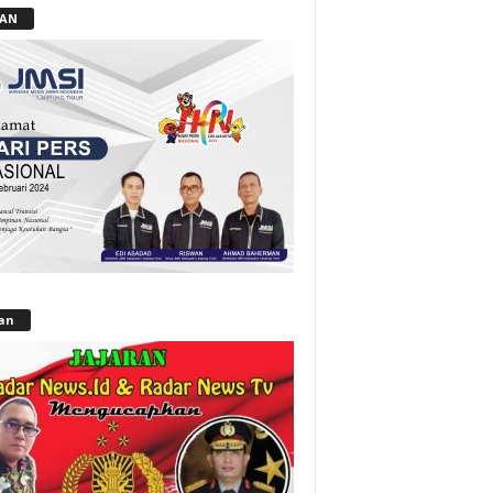
LAN
lan