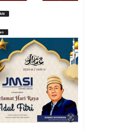
LAN
lan