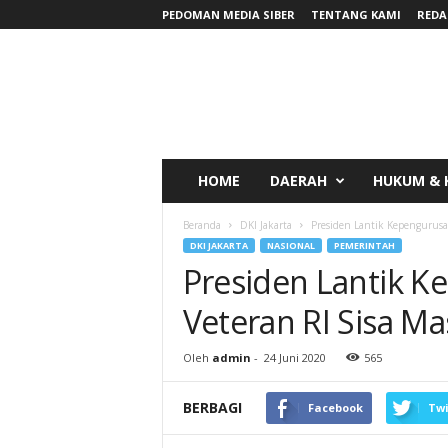
PEDOMAN MEDIA SIBER
TENTANG KAMI
REDA
RadarNews
HOME
DAERAH
HUKUM & 
Beranda
DKI Jakarta
Presiden Lantik Kepengurusa
DKI JAKARTA
NASIONAL
PEMERINTAH
Presiden Lantik K
Veteran RI Sisa M
Oleh
admin
-
24 Juni 2020
565
BERBAGI
Facebook
Twi