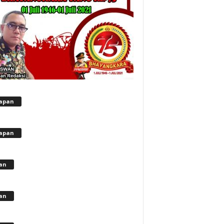
apan
apan
lan
lan