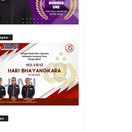
apan
lan