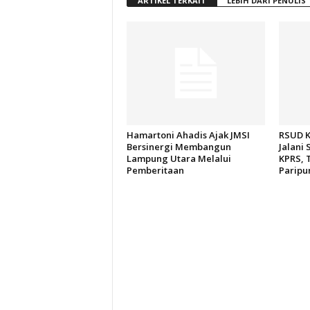
ARTIKEL TERKAIT
LEBIH DARI PENULIS
Hamartoni Ahadis Ajak JMSI
RSUD K
Bersinergi Membangun
Jalani 
Lampung Utara Melalui
KPRS, 
Pemberitaan
Paripu