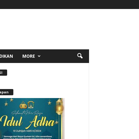
DIKAN
MORE
SI
apan