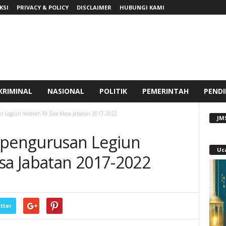
KSI
PRIVACY & POLICY
DISCLAIMER
HUBUNGI KAMI
KRIMINAL
NASIONAL
POLITIK
PEMERINTAH
PENDI
n Legiun Veteran RI Sisa Masa Jabatan 2017-2022
JM
epengurusan Legiun
Uc
asa Jabatan 2017-2022
tter