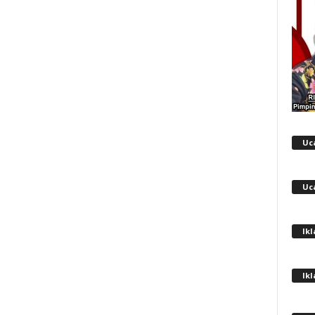
Uc
Uc
Ik
Ik