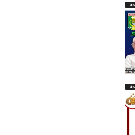
Uc
Uc