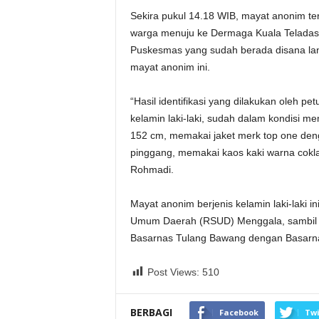
Sekira pukul 14.18 WIB, mayat anonim ter
warga menuju ke Dermaga Kuala Teladas.
Puskesmas yang sudah berada disana la
mayat anonim ini.
“Hasil identifikasi yang dilakukan oleh p
kelamin laki-laki, sudah dalam kondisi m
152 cm, memakai jaket merk top one den
pinggang, memakai kaos kaki warna coklat
Rohmadi.
Mayat anonim berjenis kelamin laki-laki 
Umum Daerah (RSUD) Menggala, sambil men
Basarnas Tulang Bawang dengan Basarnas 
Post Views:
510
BERBAGI
Facebook
Twi