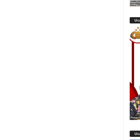
Uc
Uc