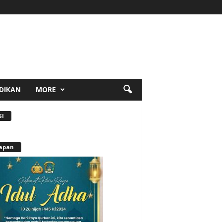
DIKAN
MORE
SI
apan