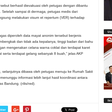
sebut berhasil dievakuasi oleh petugas dengan dibantu
 Setelah sampai di dermaga, petugas medis dari
ngsung melakukan visum et repertum (VER) terhadap
Uc
etugas diperoleh data mayat anonim tersebut berjenis
embengkak dan tidak ada kepalanya, tinggi badan dari bahu
gan mengenakan celana warna coklat dan terdapat karet
 serta terdapat gelang sebanyak 8 buah,” jelas AKP
ini, selanjutnya dibawa oleh petugas menuju ke Rumah Sakit
unggu informasi lebih lanjut hasil koordinasi antara
Bandung. (rilis/red).
Ik
tter