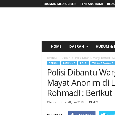
PEDOMAN MEDIA SIBER
TENTANG KAMI
REDA
RadarNews
HOME
DAERAH
HUKUM & 
Beranda
Daerah
Polisi Dibantu Warga Berhasil Ev
DAERAH
LAMPUNG
POLRI
TULANG BAWANG
Polisi Dibantu War
Mayat Anonim di L
Rohmadi : Berikut C
Oleh
admin
-
28 Juni 2020
472
BERBAGI
Facebook
Twi