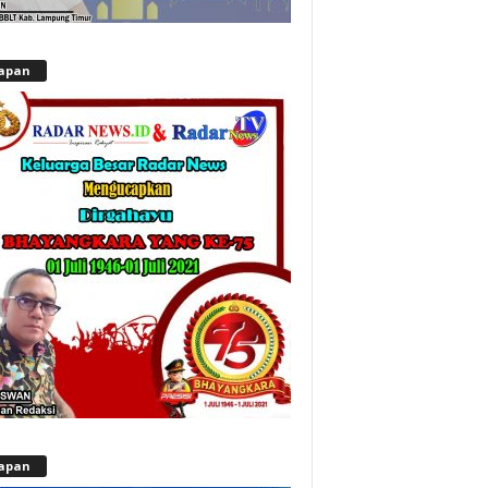
apan
apan