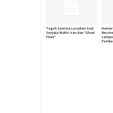
Teguh Santosa Luruskan Soal
Hamart
Senjata Nuklir Iran dan “Ghost
Bersin
Fleet”
Lampun
Pember