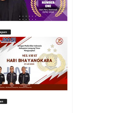
apan
lan