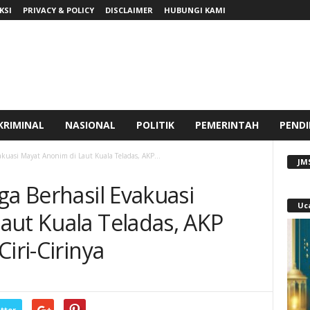
KSI
PRIVACY & POLICY
DISCLAIMER
HUBUNGI KAMI
KRIMINAL
NASIONAL
POLITIK
PEMERINTAH
PENDI
akuasi Mayat Anonim di Laut Kuala Teladas, AKP...
JM
ga Berhasil Evakuasi
Uc
aut Kuala Teladas, AKP
iri-Cirinya
tter