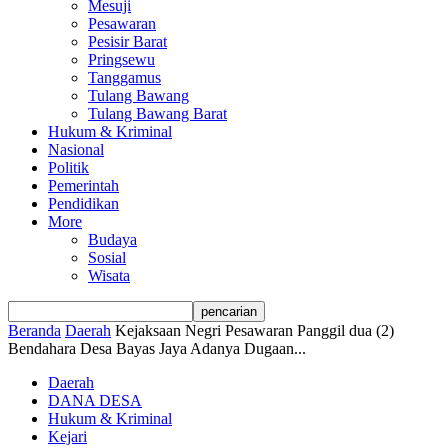
Mesuji
Pesawaran
Pesisir Barat
Pringsewu
Tanggamus
Tulang Bawang
Tulang Bawang Barat
Hukum & Kriminal
Nasional
Politik
Pemerintah
Pendidikan
More
Budaya
Sosial
Wisata
Beranda
Daerah
Kejaksaan Negri Pesawaran Panggil dua (2)
Bendahara Desa Bayas Jaya Adanya Dugaan...
Daerah
DANA DESA
Hukum & Kriminal
Kejari