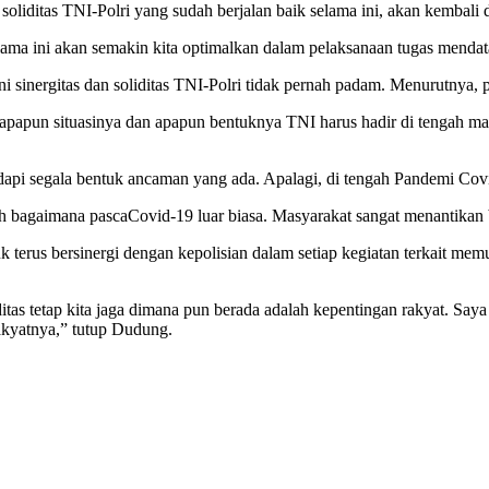
soliditas TNI-Polri yang sudah berjalan baik selama ini, akan kembal
selama ini akan semakin kita optimalkan dalam pelaksanaan tugas mendat
nergitas dan soliditas TNI-Polri tidak pernah padam. Menurutnya, per
papun situasinya dan apapun bentuknya TNI harus hadir di tengah masya
pi segala bentuk ancaman yang ada. Apalagi, di tengah Pandemi Covi
h bagaimana pascaCovid-19 luar biasa. Masyarakat sangat menantika
terus bersinergi dengan kepolisian dalam setiap kegiatan terkait m
ditas tetap kita jaga dimana pun berada adalah kepentingan rakyat. Sa
 rakyatnya,” tutup Dudung.