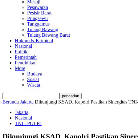
Mesuji
Pesawaran
Pesisir Barat
Pringsewu
Tanggamus
Tulang Bawang
Tulang Bawang Barat
Hukum & Kriminal
Nasional
Politik
Pemerintah
Pendidikan
More
Budaya
Sosial
Wisata
Beranda
Jakarta
Dikunjungi KSAD, Kapolri Pastikan Sinergitas TNI
Jakarta
Nasional
TNI - POLRI
Dikunjungi KSAD, Kapolri Pastikan Siner