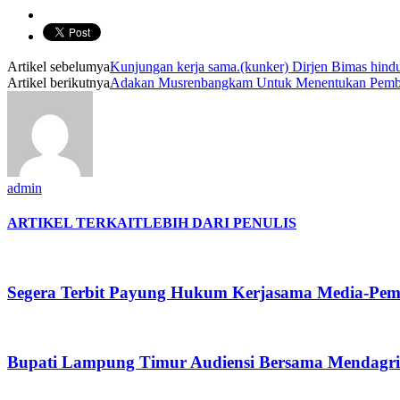
Artikel sebelumya
Kunjungan kerja sama.(kunker) Dirjen Bimas hin
Artikel berikutnya
Adakan Musrenbangkam Untuk Menentukan Pemb
admin
ARTIKEL TERKAIT
LEBIH DARI PENULIS
Segera Terbit Payung Hukum Kerjasama Media-Pe
Bupati Lampung Timur Audiensi Bersama Mendagr