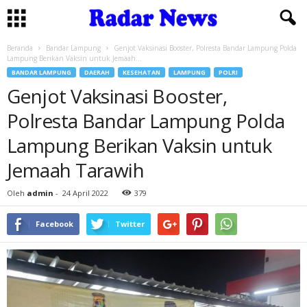
Beranda
Bandar Lampung
Genjot Vaksinasi Booster, Polresta Bandar Lampung Polda
Lampung Berikan Vaksin untuk Jemaah...
BANDAR LAMPUNG
DAERAH
KESEHATAN
LAMPUNG
POLRI
Genjot Vaksinasi Booster,
Polresta Bandar Lampung Polda
Lampung Berikan Vaksin untuk
Jemaah Tarawih
Oleh
admin
-
24 April 2022
379
Facebook
Twitter