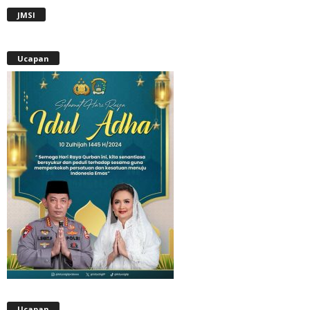
JMSI
Ucapan
Ucapan