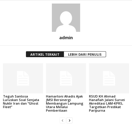
admin
ARTIKEL TERKAIT
LEBIH DARI PENULIS
Teguh Santosa
Hamartoni Ahadis Ajak
RSUD KH Ahmad
Luruskan Soal Senjata
JMSI Bersinergi
Hanafiah Jalani Survei
Nuklir Iran dan “Ghost
Membangun Lampung
Akreditasi LAM-KPRS,
Fleet”
Utara Melalui
Targetkan Predikat
Pemberitaan
Paripurna