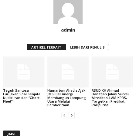
admin
ARTIKEL TERKAIT
LEBIH DARI PENULIS
Teguh Santosa
Hamartoni Ahadis Ajak
RSUD KH Ahmad
Luruskan Soal Senjata
JMSI Bersinergi
Hanafiah Jalani Survei
Nuklir Iran dan “Ghost
Membangun Lampung
Akreditasi LAM-KPRS,
Fleet”
Utara Melalui
Targetkan Predikat
Pemberitaan
Paripurna
JMSI