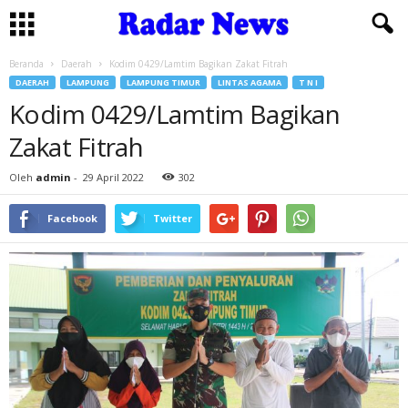
Beranda
Daerah
Kodim 0429/Lamtim Bagikan Zakat Fitrah
DAERAH
LAMPUNG
LAMPUNG TIMUR
LINTAS AGAMA
T N I
Kodim 0429/Lamtim Bagikan
Zakat Fitrah
Oleh
admin
-
29 April 2022
302
Facebook
Twitter