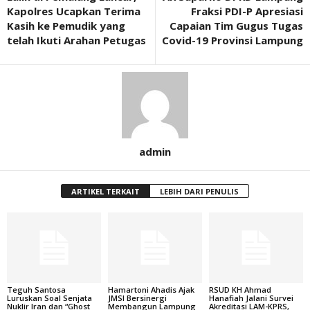
Kapolres Ucapkan Terima
Fraksi PDI-P Apresiasi
Kasih ke Pemudik yang
Capaian Tim Gugus Tugas
telah Ikuti Arahan Petugas
Covid-19 Provinsi Lampung
admin
ARTIKEL TERKAIT
LEBIH DARI PENULIS
Teguh Santosa
Hamartoni Ahadis Ajak
RSUD KH Ahmad
Luruskan Soal Senjata
JMSI Bersinergi
Hanafiah Jalani Survei
Nuklir Iran dan “Ghost
Membangun Lampung
Akreditasi LAM-KPRS,