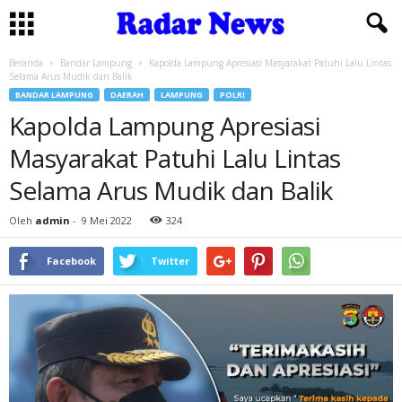
Beranda
Bandar Lampung
Kapolda Lampung Apresiasi Masyarakat Patuhi Lalu Lintas
Selama Arus Mudik dan Balik
BANDAR LAMPUNG
DAERAH
LAMPUNG
POLRI
Kapolda Lampung Apresiasi
Masyarakat Patuhi Lalu Lintas
Selama Arus Mudik dan Balik
Oleh
admin
-
9 Mei 2022
324
Facebook
Twitter