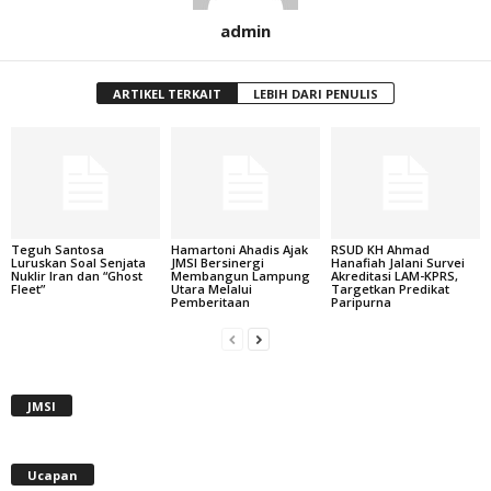
admin
ARTIKEL TERKAIT
LEBIH DARI PENULIS
Teguh Santosa
Hamartoni Ahadis Ajak
RSUD KH Ahmad
Luruskan Soal Senjata
JMSI Bersinergi
Hanafiah Jalani Survei
Nuklir Iran dan “Ghost
Membangun Lampung
Akreditasi LAM-KPRS,
Fleet”
Utara Melalui
Targetkan Predikat
Pemberitaan
Paripurna
JMSI
Ucapan