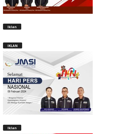
Iklan
IKLAN
Iklan