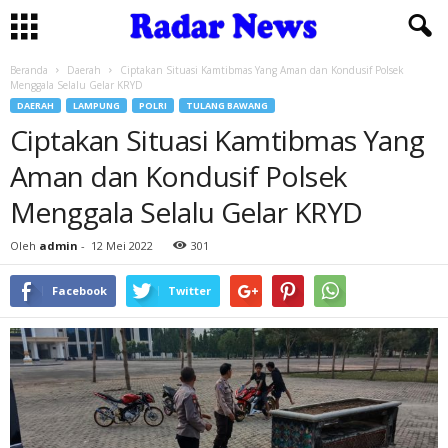
Beranda
Daerah
Ciptakan Situasi Kamtibmas Yang Aman dan Kondusif Polsek
Menggala Selalu Gelar KRYD
DAERAH
LAMPUNG
POLRI
TULANG BAWANG
Ciptakan Situasi Kamtibmas Yang
Aman dan Kondusif Polsek
Menggala Selalu Gelar KRYD
Oleh
admin
-
12 Mei 2022
301
Facebook
Twitter