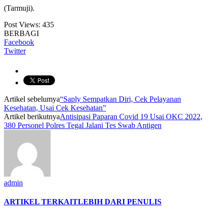
(Tarmuji).
Post Views:
435
BERBAGI
Facebook
Twitter
Artikel sebelumya
“Saply Sempatkan Diri, Cek Pelayanan
Kesehatan, Usai Cek Kesehatan”
Artikel berikutnya
Antisipasi Paparan Covid 19 Usai OKC 2022,
380 Personel Polres Tegal Jalani Tes Swab Antigen
admin
ARTIKEL TERKAIT
LEBIH DARI PENULIS