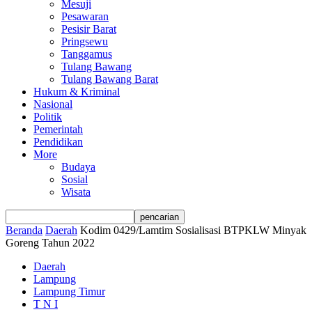
Mesuji
Pesawaran
Pesisir Barat
Pringsewu
Tanggamus
Tulang Bawang
Tulang Bawang Barat
Hukum & Kriminal
Nasional
Politik
Pemerintah
Pendidikan
More
Budaya
Sosial
Wisata
Beranda
Daerah
Kodim 0429/Lamtim Sosialisasi BTPKLW Minyak
Goreng Tahun 2022
Daerah
Lampung
Lampung Timur
T N I