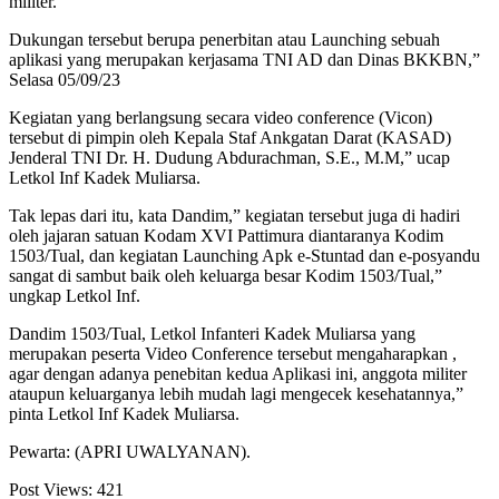
militer.
Dukungan tersebut berupa penerbitan atau Launching sebuah
aplikasi yang merupakan kerjasama TNI AD dan Dinas BKKBN,”
Selasa 05/09/23
Kegiatan yang berlangsung secara video conference (Vicon)
tersebut di pimpin oleh Kepala Staf Ankgatan Darat (KASAD)
Jenderal TNI Dr. H. Dudung Abdurachman, S.E., M.M,” ucap
Letkol Inf Kadek Muliarsa.
Tak lepas dari itu, kata Dandim,” kegiatan tersebut juga di hadiri
oleh jajaran satuan Kodam XVI Pattimura diantaranya Kodim
1503/Tual, dan kegiatan Launching Apk e-Stuntad dan e-posyandu
sangat di sambut baik oleh keluarga besar Kodim 1503/Tual,”
ungkap Letkol Inf.
Dandim 1503/Tual, Letkol Infanteri Kadek Muliarsa yang
merupakan peserta Video Conference tersebut mengaharapkan ,
agar dengan adanya penebitan kedua Aplikasi ini, anggota militer
ataupun keluarganya lebih mudah lagi mengecek kesehatannya,”
pinta Letkol Inf Kadek Muliarsa.
Pewarta: (APRI UWALYANAN).
Post Views:
421