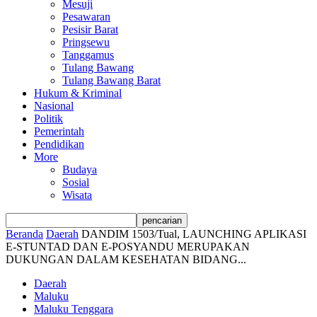
Mesuji
Pesawaran
Pesisir Barat
Pringsewu
Tanggamus
Tulang Bawang
Tulang Bawang Barat
Hukum & Kriminal
Nasional
Politik
Pemerintah
Pendidikan
More
Budaya
Sosial
Wisata
Beranda
Daerah
DANDIM 1503/Tual, LAUNCHING APLIKASI
E-STUNTAD DAN E-POSYANDU MERUPAKAN
DUKUNGAN DALAM KESEHATAN BIDANG...
Daerah
Maluku
Maluku Tenggara