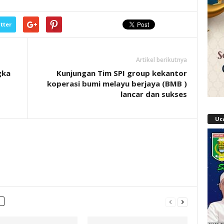
tter
Artikel berikutnya
gka
Kunjungan Tim SPI group kekantor
koperasi bumi melayu berjaya (BMB )
lancar dan sukses
Uc