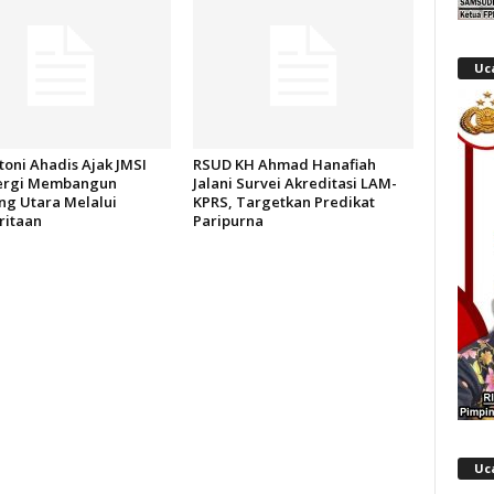
Uc
oni Ahadis Ajak JMSI
RSUD KH Ahmad Hanafiah
ergi Membangun
Jalani Survei Akreditasi LAM-
g Utara Melalui
KPRS, Targetkan Predikat
itaan
Paripurna
Uc