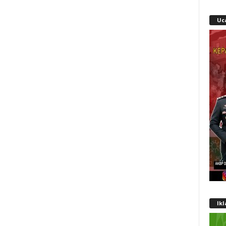
Uc
Ik