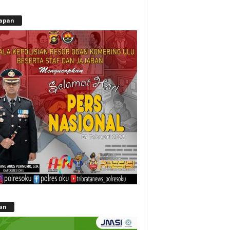
apan
lan