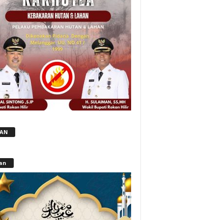
LAN
lan