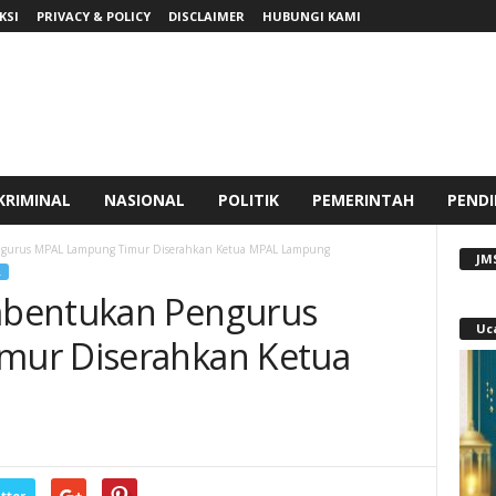
KSI
PRIVACY & POLICY
DISCLAIMER
HUBUNGI KAMI
KRIMINAL
NASIONAL
POLITIK
PEMERINTAH
PENDI
gurus MPAL Lampung Timur Diserahkan Ketua MPAL Lampung
JM
R
mbentukan Pengurus
Uc
mur Diserahkan Ketua
tter