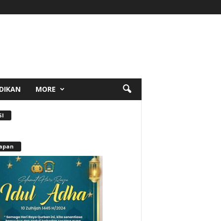
DIKAN
MORE
SI
apan