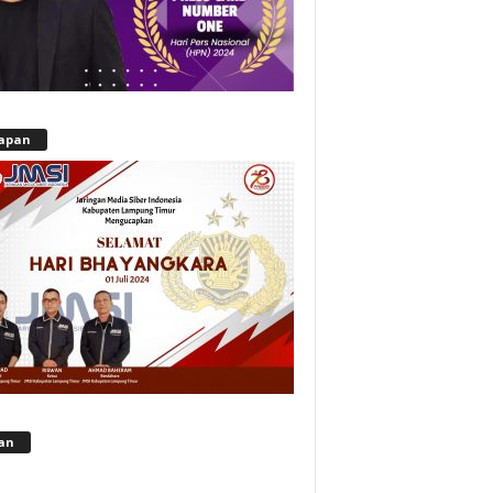
apan
lan