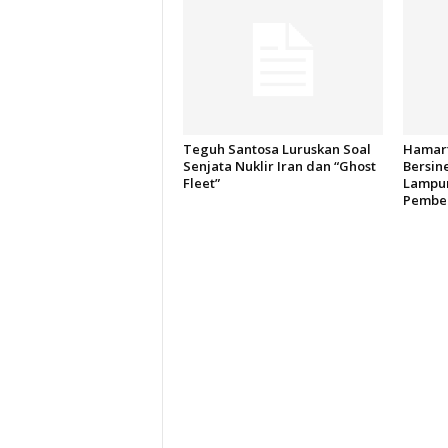
Teguh Santosa Luruskan Soal
Hamart
Senjata Nuklir Iran dan “Ghost
Bersin
Fleet”
Lampun
Pember