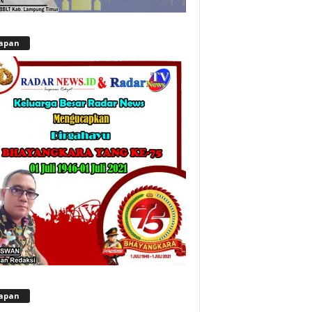
apan
apan