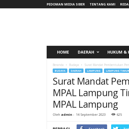
PEDOMAN MEDIA SIBER
TENTANG KAMI
REDA
RadarNews
HOME
DAERAH
HUKUM & 
Beranda
Budaya
Surat Mandat Pembentukan Pen
BUDAYA
DAERAH
LAMPUNG
LAMPUNG TIMU
Surat Mandat Pe
MPAL Lampung Ti
MPAL Lampung
Oleh
admin
-
14 September 2023
625
BERBAGI
Facebook
Twi