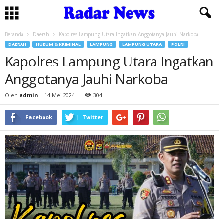
Beranda
Daerah
Kapolres Lampung Utara Ingatkan Anggotanya Jauhi Narkoba
DAERAH
HUKUM & KRIMINAL
LAMPUNG
LAMPUNG UTARA
POLRI
Kapolres Lampung Utara Ingatkan
Anggotanya Jauhi Narkoba
Oleh
admin
-
14 Mei 2024
304
Facebook
Twitter