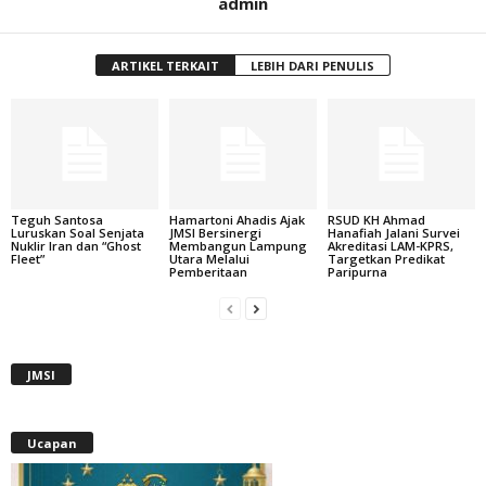
admin
ARTIKEL TERKAIT
LEBIH DARI PENULIS
Teguh Santosa
Hamartoni Ahadis Ajak
RSUD KH Ahmad
Luruskan Soal Senjata
JMSI Bersinergi
Hanafiah Jalani Survei
Nuklir Iran dan “Ghost
Membangun Lampung
Akreditasi LAM-KPRS,
Fleet”
Utara Melalui
Targetkan Predikat
Pemberitaan
Paripurna
JMSI
Ucapan