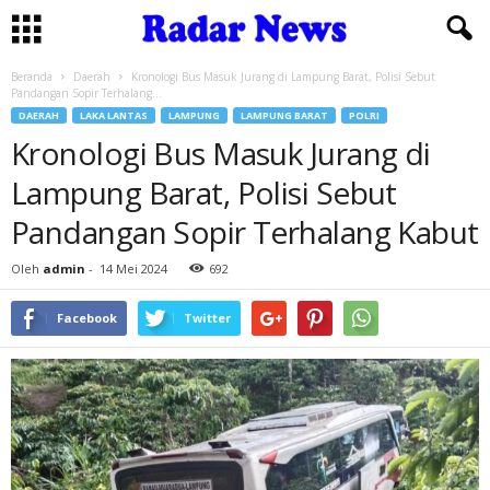
Beranda
Daerah
Kronologi Bus Masuk Jurang di Lampung Barat, Polisi Sebut
Pandangan Sopir Terhalang...
DAERAH
LAKA LANTAS
LAMPUNG
LAMPUNG BARAT
POLRI
Kronologi Bus Masuk Jurang di
Lampung Barat, Polisi Sebut
Pandangan Sopir Terhalang Kabut
Oleh
admin
-
14 Mei 2024
692
Facebook
Twitter