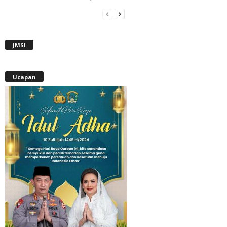
JMSI
Ucapan